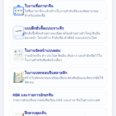
ใบงานชื่อภาษาจีน
ใส่ชื่อภาษาจีน แล้วสร้างใบงานลำดับขีดและคัดตามรอย
สำหรับแต่ละชื่อ
แบบฝึกฮั่นจื้อแบบเจาะลึก
ฝึกฮั่นจื้อทีละตัวอย่างละเอียด พร้อมตัวอย่างตัวใหญ่ พินอิน
หมวดนำ โครงสร้าง ลำดับขีด คำศัพท์ และแต่งประโยค
ใบงานจัดหน้าแบบผสม
รวมอักษรจีน คำ ประโยค พินอิน เส้นจาง และลำดับขีดไว้ใน
ใบงานสำหรับพิมพ์หน้าเดียว
ใบงานบทกลอนจีนคลาสสิก
สร้างใบคัดบทกลอน พร้อมเลือกแสดงพินอินและจัดบรรทัดให้
ชัดเจน
HSK และรายการอักษรจีน
รายการอักษรจีนจากหนังสือเรียน HSK และภาษาจีนในต่างประเทศ
ฝึกควบคุมเส้น