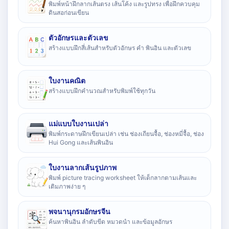
พิมพ์หน้าฝึกลากเส้นตรง เส้นโค้ง และรูปทรง เพื่อฝึกควบคุม
ดินสอก่อนเขียน
ตัวอักษรและตัวเลข
สร้างแบบฝึกสี่เส้นสำหรับตัวอักษร คำ พินอิน และตัวเลข
ใบงานคณิต
สร้างแบบฝึกคำนวณสำหรับพิมพ์ใช้ทุกวัน
แม่แบบใบงานเปล่า
พิมพ์กระดาษฝึกเขียนเปล่า เช่น ช่องเถียนจื้อ, ช่องหมี่จื้อ, ช่อง
Hui Gong และเส้นพินอิน
ใบงานลากเส้นรูปภาพ
พิมพ์ picture tracing worksheet ให้เด็กลากตามเส้นและ
เติมภาพง่าย ๆ
พจนานุกรมอักษรจีน
ค้นหาพินอิน ลำดับขีด หมวดนำ และข้อมูลอักษร