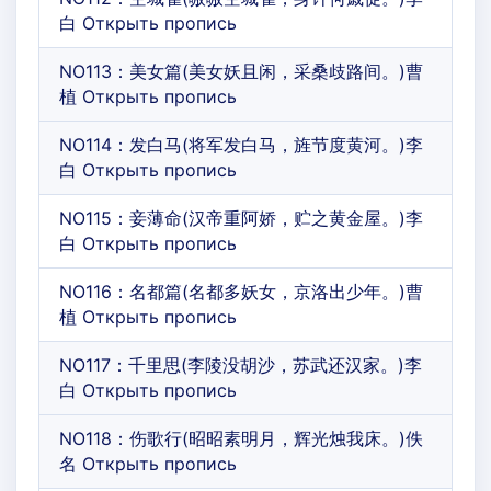
白 Открыть пропись
NO113：美女篇(美女妖且闲，采桑歧路间。)曹
植 Открыть пропись
NO114：发白马(将军发白马，旌节度黄河。)李
白 Открыть пропись
NO115：妾薄命(汉帝重阿娇，贮之黄金屋。)李
白 Открыть пропись
NO116：名都篇(名都多妖女，京洛出少年。)曹
植 Открыть пропись
NO117：千里思(李陵没胡沙，苏武还汉家。)李
白 Открыть пропись
NO118：伤歌行(昭昭素明月，辉光烛我床。)佚
名 Открыть пропись