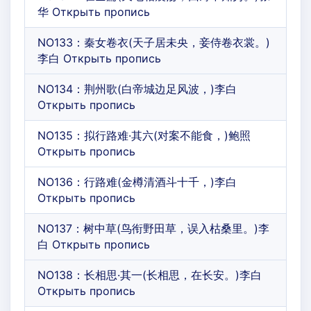
华 Открыть пропись
NO133：秦女卷衣(天子居未央，妾侍卷衣裳。)
李白 Открыть пропись
NO134：荆州歌(白帝城边足风波，)李白
Открыть пропись
NO135：拟行路难·其六(对案不能食，)鲍照
Открыть пропись
NO136：行路难(金樽清酒斗十千，)李白
Открыть пропись
NO137：树中草(鸟衔野田草，误入枯桑里。)李
白 Открыть пропись
NO138：长相思·其一(长相思，在长安。)李白
Открыть пропись