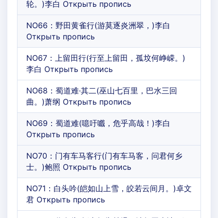
轮。)李白 Открыть пропись
NO66：野田黄雀行(游莫逐炎洲翠，)李白
Открыть пропись
NO67：上留田行(行至上留田，孤坟何峥嵘。)
李白 Открыть пропись
NO68：蜀道难·其二(巫山七百里，巴水三回
曲。)萧纲 Открыть пропись
NO69：蜀道难(噫吁嚱，危乎高哉！)李白
Открыть пропись
NO70：门有车马客行(门有车马客，问君何乡
士。)鲍照 Открыть пропись
NO71：白头吟(皑如山上雪，皎若云间月。)卓文
君 Открыть пропись