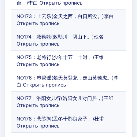
台。)李白 Открыть пропись
NO173：上云乐(金天之西，白日所没。)李白
Открыть пропись
NO174：敕勒歌(敕勒川，阴山下。)佚名
Открыть пропись
NO175：老将行(少年十五二十时，)王维
Открыть пропись
NO176：箜篌谣(攀天莫登龙，走山莫骑虎。)李
白 Открыть пропись
NO177：洛阳女儿行(洛阳女儿对门居，)王维
Открыть пропись
NO178：悲陈陶(孟冬十郡良家子，)杜甫
Открыть пропись