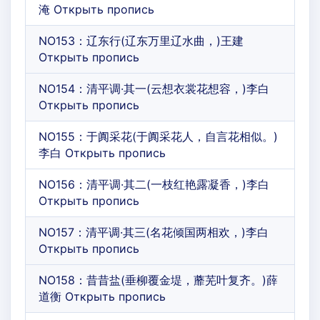
淹 Открыть пропись
NO153：辽东行(辽东万里辽水曲，)王建
Открыть пропись
NO154：清平调·其一(云想衣裳花想容，)李白
Открыть пропись
NO155：于阗采花(于阗采花人，自言花相似。)
李白 Открыть пропись
NO156：清平调·其二(一枝红艳露凝香，)李白
Открыть пропись
NO157：清平调·其三(名花倾国两相欢，)李白
Открыть пропись
NO158：昔昔盐(垂柳覆金堤，蘼芜叶复齐。)薛
道衡 Открыть пропись