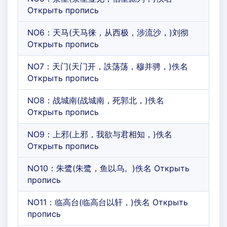
Открыть пропись
NO6：天马(天马徕，从西极，涉流沙，)刘彻
Открыть пропись
NO7：天门(天门开，詄荡荡，穆并骋，)佚名
Открыть пропись
NO8：战城南(战城南，死郭北，)佚名
Открыть пропись
NO9：上邪(上邪，我欲与君相知，)佚名
Открыть пропись
NO10：朱鹭(朱鹭，鱼以乌。)佚名 Открыть
пропись
NO11：临高台(临高台以轩，)佚名 Открыть
пропись