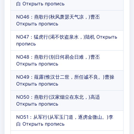
白 Открыть пропись
NO46：燕歌行(秋风萧瑟天气凉，)曹丕
Открыть пропись
NO47：猛虎行(渴不饮盗泉水，)陆机 Открыть
пропись
NO48：燕歌行(别日何易会日难，)曹丕
Открыть пропись
NO49：薤露(惟汉廿二世，所任诚不良。)曹操
Открыть пропись
NO50：燕歌行(汉家烟尘在东北，)高适
Открыть пропись
NO51：从军行(从军玉门道，逐虏金微山。)李
白 Открыть пропись