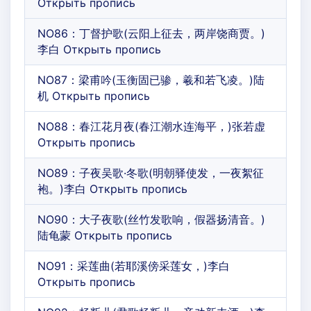
Открыть пропись
NO86：丁督护歌(云阳上征去，两岸饶商贾。)
李白 Открыть пропись
NO87：梁甫吟(玉衡固已骖，羲和若飞凌。)陆
机 Открыть пропись
NO88：春江花月夜(春江潮水连海平，)张若虚
Открыть пропись
NO89：子夜吴歌·冬歌(明朝驿使发，一夜絮征
袍。)李白 Открыть пропись
NO90：大子夜歌(丝竹发歌响，假器扬清音。)
陆龟蒙 Открыть пропись
NO91：采莲曲(若耶溪傍采莲女，)李白
Открыть пропись