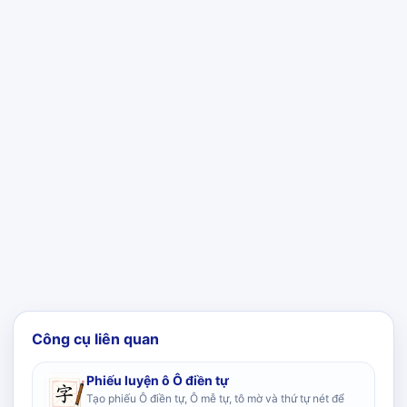
Công cụ liên quan
Phiếu luyện ô Ô điền tự
Tạo phiếu Ô điền tự, Ô mễ tự, tô mờ và thứ tự nét để