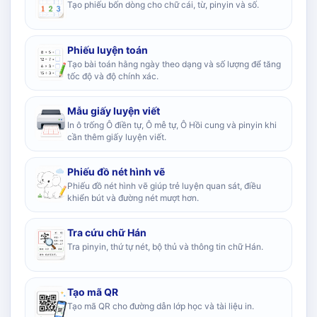
Tạo phiếu bốn dòng cho chữ cái, từ, pinyin và số.
Phiếu luyện toán
Tạo bài toán hằng ngày theo dạng và số lượng để tăng
tốc độ và độ chính xác.
Mẫu giấy luyện viết
In ô trống Ô điền tự, Ô mễ tự, Ô Hồi cung và pinyin khi
cần thêm giấy luyện viết.
Phiếu đồ nét hình vẽ
Phiếu đồ nét hình vẽ giúp trẻ luyện quan sát, điều
khiển bút và đường nét mượt hơn.
Tra cứu chữ Hán
Tra pinyin, thứ tự nét, bộ thủ và thông tin chữ Hán.
Tạo mã QR
Tạo mã QR cho đường dẫn lớp học và tài liệu in.