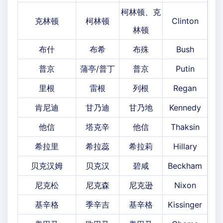
柯林顿、克
克林顿
柯林顿
Clinton
林顿
布什
布希
布殊
Bush
普京
蒲亭/普丁
普京
Putin
里根
雷根
列根
Regan
肯尼迪
甘乃迪
甘乃地
Kennedy
他信
塔克辛
他信
Thaksin
希拉里
希拉蕊
希拉莉
Hillary
贝克汉姆
贝克汉
碧咸
Beckham
尼克松
尼克森
尼克逊
Nixon
基辛格
季辛吉
基辛格
Kissinger