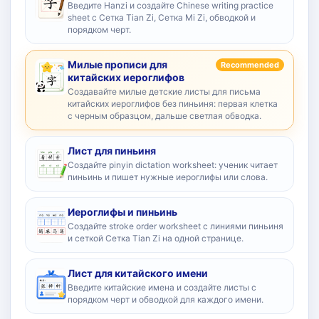
Введите Hanzi и создайте Chinese writing practice
sheet с Сетка Tian Zi, Сетка Mi Zi, обводкой и
порядком черт.
Милые прописи для
Recommended
китайских иероглифов
Создавайте милые детские листы для письма
китайских иероглифов без пиньиня: первая клетка
с черным образцом, дальше светлая обводка.
Лист для пиньиня
Создайте pinyin dictation worksheet: ученик читает
пиньинь и пишет нужные иероглифы или слова.
Иероглифы и пиньинь
Создайте stroke order worksheet с линиями пиньиня
и сеткой Сетка Tian Zi на одной странице.
Лист для китайского имени
Введите китайские имена и создайте листы с
порядком черт и обводкой для каждого имени.