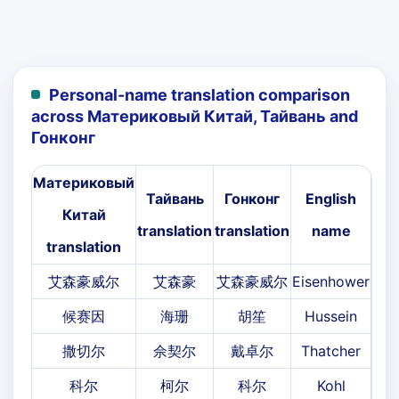
Personal-name translation comparison
across Материковый Китай, Тайвань and
Гонконг
Материковый
Тайвань
Гонконг
English
Китай
translation
translation
name
translation
艾森豪威尔
艾森豪
艾森豪威尔
Eisenhower
候赛因
海珊
胡笙
Hussein
撒切尔
佘契尔
戴卓尔
Thatcher
科尔
柯尔
科尔
Kohl