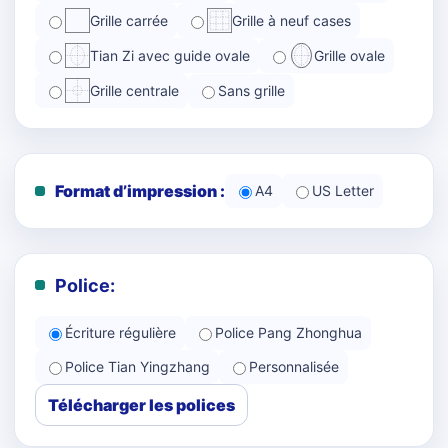
Grille carrée
Grille à neuf cases
Tian Zi avec guide ovale
Grille ovale
Grille centrale
Sans grille
Format d’impression :
A4
US Letter
Police:
Écriture régulière
Police Pang Zhonghua
Police Tian Yingzhang
Personnalisée
Télécharger les polices