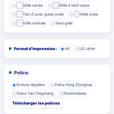
Grille carrée
Grille à neuf cases
Tian Zi avec guide ovale
Grille ovale
Grille centrale
Sans grille
Format d’impression :
A4
US Letter
Police:
Écriture régulière
Police Pang Zhonghua
Police Tian Yingzhang
Personnalisée
Télécharger les polices