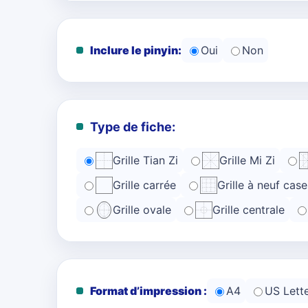
Inclure le pinyin:
Oui
Non
Type de fiche:
Grille Tian Zi
Grille Mi Zi
Grille carrée
Grille à neuf case
Grille ovale
Grille centrale
Format d’impression :
A4
US Lett