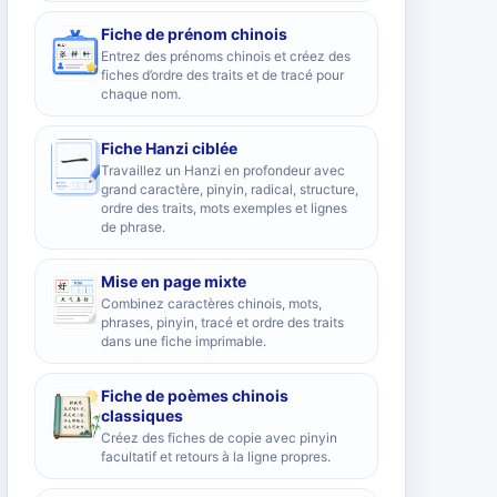
Fiche de prénom chinois
Entrez des prénoms chinois et créez des
fiches d’ordre des traits et de tracé pour
chaque nom.
Fiche Hanzi ciblée
Travaillez un Hanzi en profondeur avec
grand caractère, pinyin, radical, structure,
ordre des traits, mots exemples et lignes
de phrase.
Mise en page mixte
Combinez caractères chinois, mots,
phrases, pinyin, tracé et ordre des traits
dans une fiche imprimable.
Fiche de poèmes chinois
classiques
Créez des fiches de copie avec pinyin
facultatif et retours à la ligne propres.