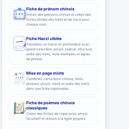
Fiche de prénom chinois
Entrez des prénoms chinois et créez des
fiches d’ordre des traits et de tracé pour
chaque nom.
Fiche Hanzi ciblée
Travaillez un Hanzi en profondeur avec
grand caractère, pinyin, radical, structure,
ordre des traits, mots exemples et lignes
de phrase.
Mise en page mixte
Combinez caractères chinois, mots,
phrases, pinyin, tracé et ordre des traits
dans une fiche imprimable.
Fiche de poèmes chinois
classiques
Créez des fiches de copie avec pinyin
facultatif et retours à la ligne propres.