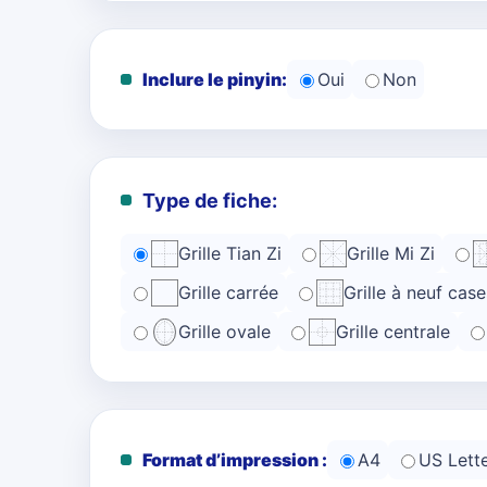
Inclure le pinyin:
Oui
Non
Type de fiche:
Grille Tian Zi
Grille Mi Zi
Grille carrée
Grille à neuf case
Grille ovale
Grille centrale
Format d’impression :
A4
US Lett