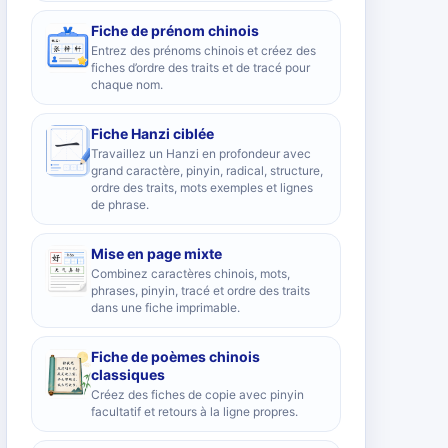
Fiche de prénom chinois
Entrez des prénoms chinois et créez des
fiches d’ordre des traits et de tracé pour
chaque nom.
Fiche Hanzi ciblée
Travaillez un Hanzi en profondeur avec
grand caractère, pinyin, radical, structure,
ordre des traits, mots exemples et lignes
de phrase.
Mise en page mixte
Combinez caractères chinois, mots,
phrases, pinyin, tracé et ordre des traits
dans une fiche imprimable.
Fiche de poèmes chinois
classiques
Créez des fiches de copie avec pinyin
facultatif et retours à la ligne propres.