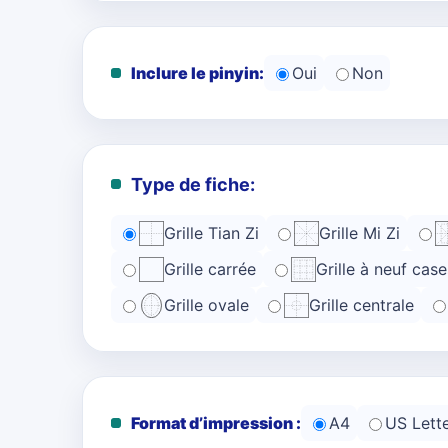
Inclure le pinyin:
Oui
Non
Type de fiche:
Grille Tian Zi
Grille Mi Zi
Grille carrée
Grille à neuf case
Grille ovale
Grille centrale
Format d’impression :
A4
US Lett