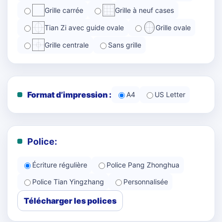
Grille carrée
Grille à neuf cases
Tian Zi avec guide ovale
Grille ovale
Grille centrale
Sans grille
Format d’impression :
A4
US Letter
Police:
Écriture régulière
Police Pang Zhonghua
Police Tian Yingzhang
Personnalisée
Télécharger les polices