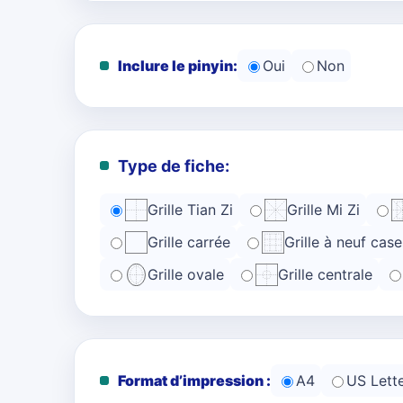
Inclure le pinyin:
Oui
Non
Type de fiche:
Grille Tian Zi
Grille Mi Zi
Grille carrée
Grille à neuf case
Grille ovale
Grille centrale
Format d’impression :
A4
US Lett