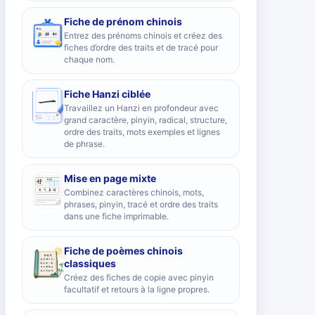
Fiche de prénom chinois
Entrez des prénoms chinois et créez des
fiches d’ordre des traits et de tracé pour
chaque nom.
Fiche Hanzi ciblée
Travaillez un Hanzi en profondeur avec
grand caractère, pinyin, radical, structure,
ordre des traits, mots exemples et lignes
de phrase.
Mise en page mixte
Combinez caractères chinois, mots,
phrases, pinyin, tracé et ordre des traits
dans une fiche imprimable.
Fiche de poèmes chinois
classiques
Créez des fiches de copie avec pinyin
facultatif et retours à la ligne propres.