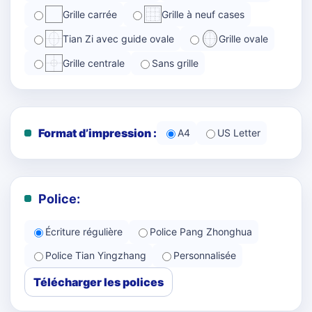
Grille carrée
Grille à neuf cases
Tian Zi avec guide ovale
Grille ovale
Grille centrale
Sans grille
Format d’impression :
A4
US Letter
Police:
Écriture régulière
Police Pang Zhonghua
Police Tian Yingzhang
Personnalisée
Télécharger les polices