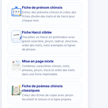
Fiche de prénom chinois
Entrez des prénoms chinois et créez des
fiches d’ordre des traits et de tracé pour
chaque nom.
Fiche Hanzi ciblée
Travaillez un Hanzi en profondeur avec
grand caractère, pinyin, radical, structure,
ordre des traits, mots exemples et lignes
de phrase.
Mise en page mixte
Combinez caractères chinois, mots,
phrases, pinyin, tracé et ordre des traits
dans une fiche imprimable.
Fiche de poèmes chinois
classiques
Créez des fiches de copie avec pinyin
facultatif et retours à la ligne propres.