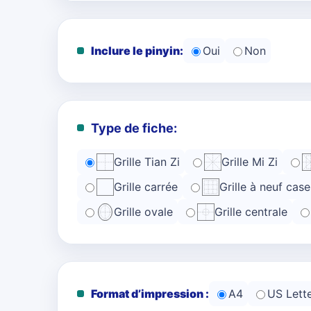
Inclure le pinyin:
Oui
Non
Type de fiche:
Grille Tian Zi
Grille Mi Zi
Grille carrée
Grille à neuf case
Grille ovale
Grille centrale
Format d’impression :
A4
US Lett