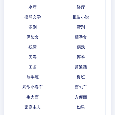
水疗
浴疗
报导文学
报告小说
派别
帮别
保险套
避孕套
残障
病残
阅卷
评卷
国语
普通话
放牛班
慢班
厢型小客车
面包车
生力面
方便面
家庭主夫
妇男