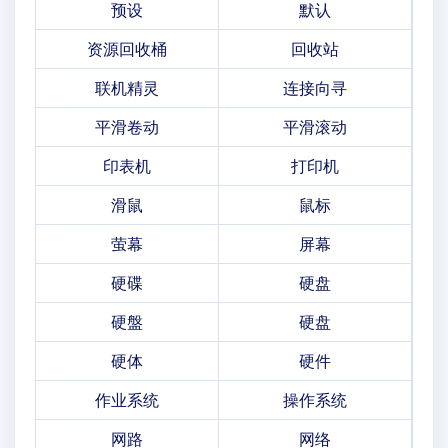
预设
默认
资源回收桶
回收站
联机精灵
连接向寻
平滑卷动
平滑滚动
印表机
打印机
滑鼠
鼠标
萤幕
屏幕
硬碟
硬盘
硬盤
硬盘
硬体
硬件
作业系统
操作系统
网路
网络