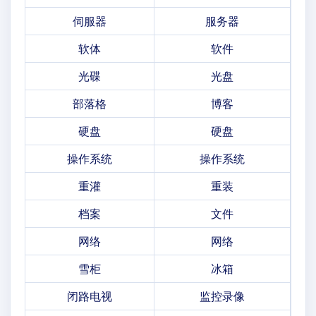
伺服器
服务器
软体
软件
光碟
光盘
部落格
博客
硬盘
硬盘
操作系统
操作系统
重灌
重装
档案
文件
网络
网络
雪柜
冰箱
闭路电视
监控录像