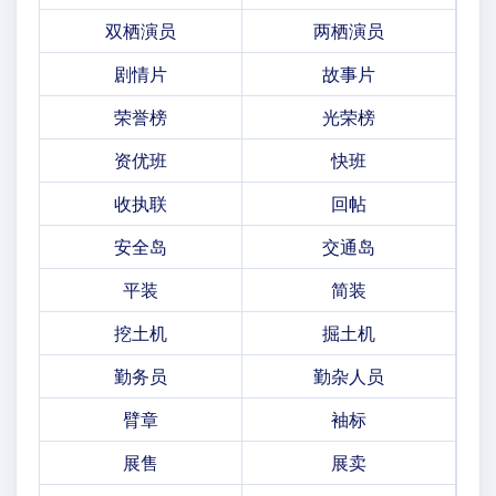
双栖演员
两栖演员
剧情片
故事片
荣誉榜
光荣榜
资优班
快班
收执联
回帖
安全岛
交通岛
平装
简装
挖土机
掘土机
勤务员
勤杂人员
臂章
袖标
展售
展卖