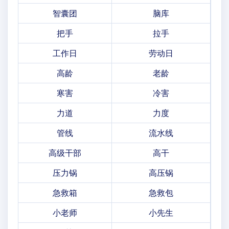
智囊团
脑库
把手
拉手
工作日
劳动日
高龄
老龄
寒害
冷害
力道
力度
管线
流水线
高级干部
高干
压力锅
高压锅
急救箱
急救包
小老师
小先生