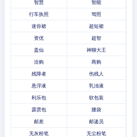
智慧
智能
行车执照
驾照
迷你裙
超短裙
资优
超智
盖仙
神聊大王
洽购
商购
残障者
伤残人
悬浮液
乳浊液
利乐包
软包装
霹雳包
腰袋
邮差
邮递员
无灰粉笔
无尘粉笔