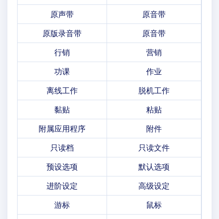
原声带
原音带
原版录音带
原音带
行销
营销
功课
作业
离线工作
脱机工作
黏贴
粘贴
附属应用程序
附件
只读档
只读文件
预设选项
默认选项
进阶设定
高级设定
游标
鼠标