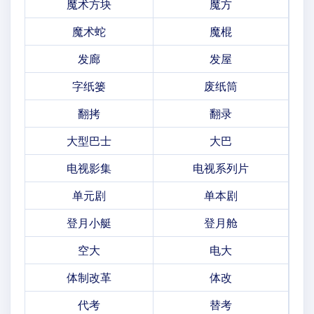
魔术方块
魔方
魔术蛇
魔棍
发廊
发屋
字纸篓
废纸筒
翻拷
翻录
大型巴士
大巴
电视影集
电视系列片
单元剧
单本剧
登月小艇
登月舱
空大
电大
体制改革
体改
代考
替考