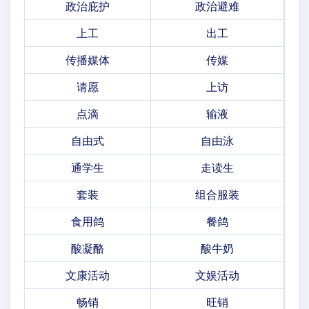
政治庇护
政治避难
上工
出工
传播媒体
传媒
请愿
上访
点滴
输液
自由式
自由泳
通学生
走读生
套装
组合服装
食用鸽
餐鸽
酸凝酪
酸牛奶
文康活动
文娱活动
畅销
旺销