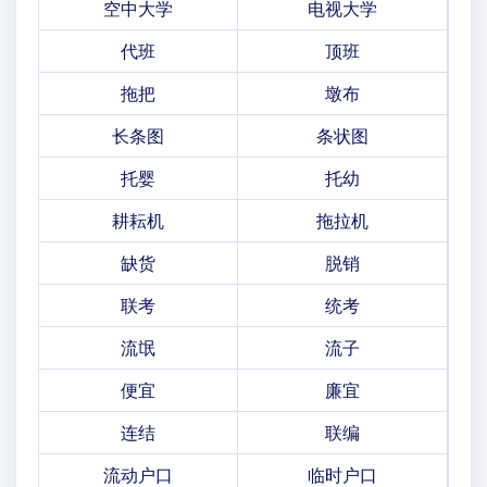
空中大学
电视大学
代班
顶班
拖把
墩布
长条图
条状图
托婴
托幼
耕耘机
拖拉机
缺货
脱销
联考
统考
流氓
流子
便宜
廉宜
连结
联编
流动户口
临时户口