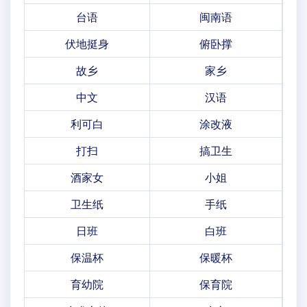
台语
闽南语
伏地挺身
俯卧撑
故乡
家乡
中文
汉语
利可白
涂改液
打扫
搞卫生
酒家女
小姐
卫生纸
手纸
日班
白班
保温杯
保暖杯
育幼院
保育院