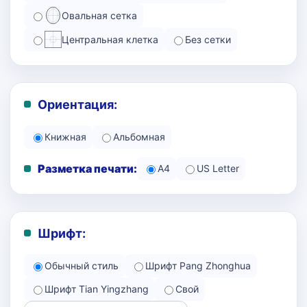
Овальная сетка
Центральная клетка
Без сетки
Ориентация:
Книжная
Альбомная
Разметка печати:
A4
US Letter
Шрифт:
Обычный стиль
Шрифт Pang Zhonghua
Шрифт Tian Yingzhang
Свой