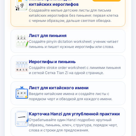
китайских иероглифов
Создавайте милые детские листы для письма
китайских иероглифов без пиньиня: первая клетка
с черным образцом, дальше светлая обводка.
Лист для пиньиня
Создайте pinyin dictation worksheet: ученик читает
пиньинь и пишет нужные иероглифы или слова.
Иероглифы и пиньинь
Создайте stroke order worksheet с линиями пиньиня
и сеткой Сетка Tian Zi на одной странице.
Лист для китайского имени
Введите китайские имена и создайте листы с
порядком черт и обводкой для каждого имени.
Карточка Hanzi для углубленной практики
Отрабатывайте один Hanzi подробно: крупный
образец, пиньинь, ключ, структура, порядок черт,
слова и строки для предложения.