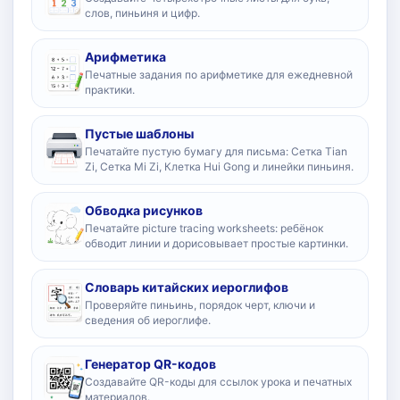
слов, пиньиня и цифр.
Арифметика
Печатные задания по арифметике для ежедневной
практики.
Пустые шаблоны
Печатайте пустую бумагу для письма: Сетка Tian
Zi, Сетка Mi Zi, Клетка Hui Gong и линейки пиньиня.
Обводка рисунков
Печатайте picture tracing worksheets: ребёнок
обводит линии и дорисовывает простые картинки.
Словарь китайских иероглифов
Проверяйте пиньинь, порядок черт, ключи и
сведения об иероглифе.
Генератор QR-кодов
Создавайте QR-коды для ссылок урока и печатных
материалов.