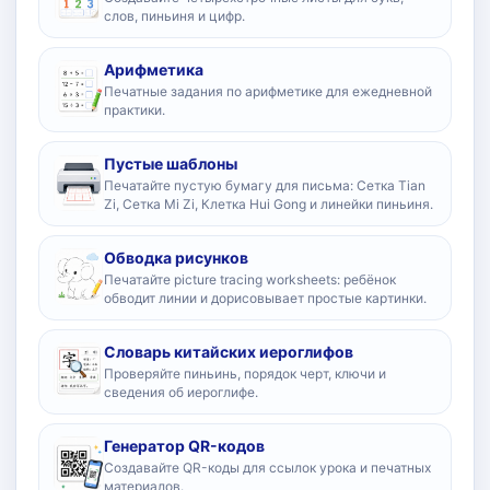
слов, пиньиня и цифр.
Арифметика
Печатные задания по арифметике для ежедневной
практики.
Пустые шаблоны
Печатайте пустую бумагу для письма: Сетка Tian
Zi, Сетка Mi Zi, Клетка Hui Gong и линейки пиньиня.
Обводка рисунков
Печатайте picture tracing worksheets: ребёнок
обводит линии и дорисовывает простые картинки.
Словарь китайских иероглифов
Проверяйте пиньинь, порядок черт, ключи и
сведения об иероглифе.
Генератор QR-кодов
Создавайте QR-коды для ссылок урока и печатных
материалов.