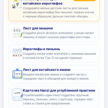
китайских иероглифов
Создавайте милые детские листы для письма
китайских иероглифов без пиньиня: первая клетка
с черным образцом, дальше светлая обводка.
Лист для пиньиня
Создайте pinyin dictation worksheet: ученик читает
пиньинь и пишет нужные иероглифы или слова.
Иероглифы и пиньинь
Создайте stroke order worksheet с линиями пиньиня
и сеткой Сетка Tian Zi на одной странице.
Лист для китайского имени
Введите китайские имена и создайте листы с
порядком черт и обводкой для каждого имени.
Карточка Hanzi для углубленной практики
Отрабатывайте один Hanzi подробно: крупный
образец, пиньинь, ключ, структура, порядок черт,
слова и строки для предложения.