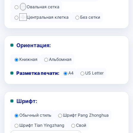
Овальная сетка
Центральная клетка
Без сетки
Ориентация:
Книжная
Альбомная
Разметка печати:
A4
US Letter
Шрифт:
Обычный стиль
Шрифт Pang Zhonghua
Шрифт Tian Yingzhang
Свой