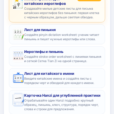
китайских иероглифов
Создавайте милые детские листы для письма
китайских иероглифов без пиньиня: первая клетка
с черным образцом, дальше светлая обводка.
Лист для пиньиня
Создайте pinyin dictation worksheet: ученик читает
пиньинь и пишет нужные иероглифы или слова.
Иероглифы и пиньинь
Создайте stroke order worksheet с линиями пиньиня
и сеткой Сетка Tian Zi на одной странице.
Лист для китайского имени
Введите китайские имена и создайте листы с
порядком черт и обводкой для каждого имени.
Карточка Hanzi для углубленной практики
Отрабатывайте один Hanzi подробно: крупный
образец, пиньинь, ключ, структура, порядок черт,
слова и строки для предложения.