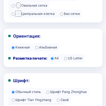
Овальная сетка
Центральная клетка
Без сетки
Ориентация:
Книжная
Альбомная
Разметка печати:
A4
US Letter
Шрифт:
Обычный стиль
Шрифт Pang Zhonghua
Шрифт Tian Yingzhang
Свой