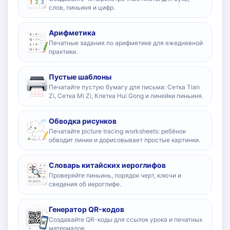
слов, пиньиня и цифр.
Арифметика
Печатные задания по арифметике для ежедневной
практики.
Пустые шаблоны
Печатайте пустую бумагу для письма: Сетка Tian
Zi, Сетка Mi Zi, Клетка Hui Gong и линейки пиньиня.
Обводка рисунков
Печатайте picture tracing worksheets: ребёнок
обводит линии и дорисовывает простые картинки.
Словарь китайских иероглифов
Проверяйте пиньинь, порядок черт, ключи и
сведения об иероглифе.
Генератор QR-кодов
Создавайте QR-коды для ссылок урока и печатных
материалов.