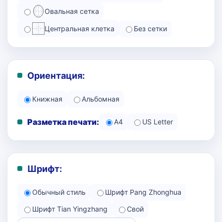
Овальная сетка
Центральная клетка
Без сетки
Ориентация:
Книжная
Альбомная
Разметка печати:
A4
US Letter
Шрифт:
Обычный стиль
Шрифт Pang Zhonghua
Шрифт Tian Yingzhang
Свой