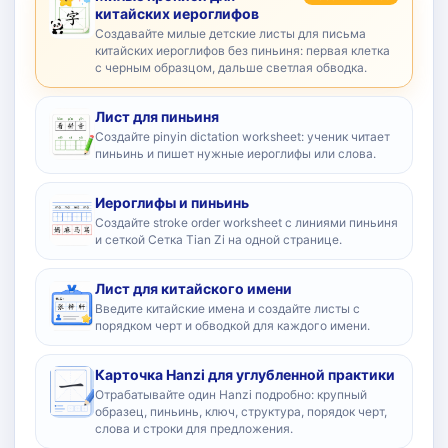
китайских иероглифов
Создавайте милые детские листы для письма
китайских иероглифов без пиньиня: первая клетка
с черным образцом, дальше светлая обводка.
Лист для пиньиня
Создайте pinyin dictation worksheet: ученик читает
пиньинь и пишет нужные иероглифы или слова.
Иероглифы и пиньинь
Создайте stroke order worksheet с линиями пиньиня
и сеткой Сетка Tian Zi на одной странице.
Лист для китайского имени
Введите китайские имена и создайте листы с
порядком черт и обводкой для каждого имени.
Карточка Hanzi для углубленной практики
Отрабатывайте один Hanzi подробно: крупный
образец, пиньинь, ключ, структура, порядок черт,
слова и строки для предложения.