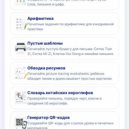
слов, пиньиня и цифр.
Арифметика
Печатные задания по арифметике для ежедневной
практики.
Пустые шаблоны
Печатайте пустую бумагу для письма: Сетка Tian
Zi, Сетка Mi Zi, Клетка Hui Gong и линейки пиньиня.
Обводка рисунков
Печатайте picture tracing worksheets: ребёнок
обводит линии и дорисовывает простые картинки.
Словарь китайских иероглифов
Проверяйте пиньинь, порядок черт, ключи и
сведения об иероглифе.
Генератор QR-кодов
Создавайте QR-коды для ссылок урока и печатных
материалов.