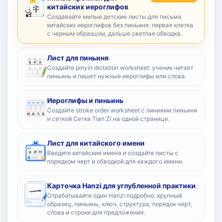
китайских иероглифов
Создавайте милые детские листы для письма
китайских иероглифов без пиньиня: первая клетка
с черным образцом, дальше светлая обводка.
Лист для пиньиня
Создайте pinyin dictation worksheet: ученик читает
пиньинь и пишет нужные иероглифы или слова.
Иероглифы и пиньинь
Создайте stroke order worksheet с линиями пиньиня
и сеткой Сетка Tian Zi на одной странице.
Лист для китайского имени
Введите китайские имена и создайте листы с
порядком черт и обводкой для каждого имени.
Карточка Hanzi для углубленной практики
Отрабатывайте один Hanzi подробно: крупный
образец, пиньинь, ключ, структура, порядок черт,
слова и строки для предложения.