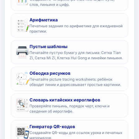
слов, пиньиня и цифр.
Арифметика
Печатные задания по арифметике для ежедневной
практики.
Пустые шаблоны
Печатайте пустую бумагу для письма: Сетка Tian
Zi, Сетка Mi Zi, Клетка Hui Gong и линейки пиньиня.
Обводка рисунков
Печатайте picture tracing worksheets: ребёнок
обводит линии и дорисовывает простые картинки.
Словарь китайских иероглифов
Проверяйте пиньинь, порядок черт, ключи и
сведения об иероглифе.
Генератор QR-кодов
Создавайте QR-коды для ссылок урока и печатных
материалов.