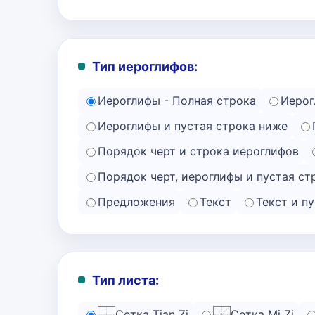
Тип иероглифов:
Иероглифы - Полная строка
Иерог
Иероглифы и пустая строка ниже
Порядок черт и строка иероглифов
Порядок черт, иероглифы и пустая ст
Предложения
Текст
Текст и п
Тип листа:
Сетка Tian Zi
Сетка Mi Zi