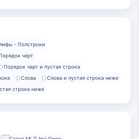
лифы - Полстроки
Порядок черт
Порядок черт и пустая строка
рока
Слова
Слова и пустая строка ниже
устая строка ниже
Сетка Mi Zi Hui Gong