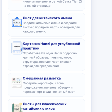
линиями пиньиня и сеткой Сетка Tian Zi
на одной странице.
Лист для китайского имени
Введите китайские имена и создайте
листы с порядком черт и обводкой для
каждого имени.
Карточка Hanzi для углубленной
практики
Отрабатывайте один Hanzi подробно:
крупный образец, пиньинь, ключ,
структура, порядок черт, слова и
строки для предложения.
Смешанная разметка
Соберите иероглифы, слова,
предложения, пиньинь, обводку и
порядок черт в один печатный лист.
Листы для классических
китайских стихов