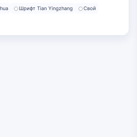
hua
Шрифт Tian Yingzhang
Свой