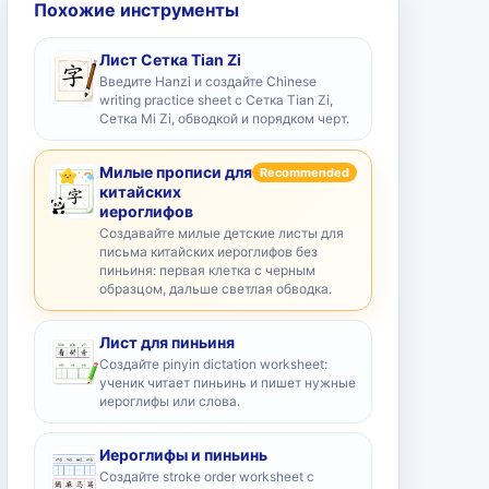
Похожие инструменты
Лист Сетка Tian Zi
Введите Hanzi и создайте Chinese
writing practice sheet с Сетка Tian Zi,
Сетка Mi Zi, обводкой и порядком черт.
Милые прописи для
Recommended
китайских
иероглифов
Создавайте милые детские листы для
письма китайских иероглифов без
пиньиня: первая клетка с черным
образцом, дальше светлая обводка.
Лист для пиньиня
Создайте pinyin dictation worksheet:
ученик читает пиньинь и пишет нужные
иероглифы или слова.
Иероглифы и пиньинь
Создайте stroke order worksheet с