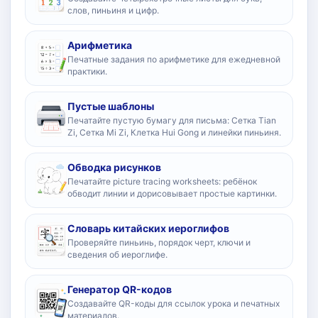
слов, пиньиня и цифр.
Арифметика
Печатные задания по арифметике для ежедневной
практики.
Пустые шаблоны
Печатайте пустую бумагу для письма: Сетка Tian
Zi, Сетка Mi Zi, Клетка Hui Gong и линейки пиньиня.
Обводка рисунков
Печатайте picture tracing worksheets: ребёнок
обводит линии и дорисовывает простые картинки.
Словарь китайских иероглифов
Проверяйте пиньинь, порядок черт, ключи и
сведения об иероглифе.
Генератор QR-кодов
Создавайте QR-коды для ссылок урока и печатных
материалов.