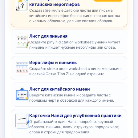
китайских иероглифов
Создавайте милые детские листы для письма
китайских иероглифов без пиньиня: первая клетка
с черным образцом, дальше светлая обводка.
Лист для пиньиня
Создайте pinyin dictation worksheet: ученик читает
пиньинь и пишет нужные иероглифы или слова.
Иероглифы и пиньинь
Создайте stroke order worksheet с линиями пиньиня
и сеткой Сетка Tian Zi на одной странице.
Лист для китайского имени
Введите китайские имена и создайте листы с
порядком черт и обводкой для каждого имени.
Карточка Hanzi для углубленной практики
Отрабатывайте один Hanzi подробно: крупный
образец, пиньинь, ключ, структура, порядок черт,
слова и строки для предложения.