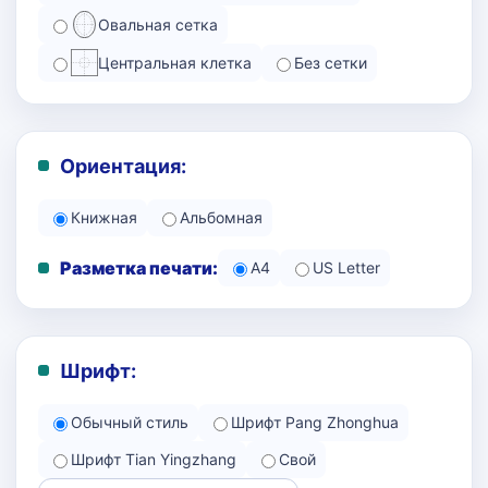
Овальная сетка
Центральная клетка
Без сетки
Ориентация:
Книжная
Альбомная
Разметка печати:
A4
US Letter
Шрифт:
Обычный стиль
Шрифт Pang Zhonghua
Шрифт Tian Yingzhang
Свой