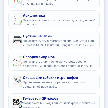
слов, пиньиня и цифр.
Арифметика
Печатные задания по арифметике для ежедневной
практики.
Пустые шаблоны
Печатайте пустую бумагу для письма: Сетка Tian
Zi, Сетка Mi Zi, Клетка Hui Gong и линейки пиньиня.
Обводка рисунков
Печатайте picture tracing worksheets: ребёнок
обводит линии и дорисовывает простые картинки.
Словарь китайских иероглифов
Проверяйте пиньинь, порядок черт, ключи и
сведения об иероглифе.
Генератор QR-кодов
Создавайте QR-коды для ссылок урока и печатных
материалов.