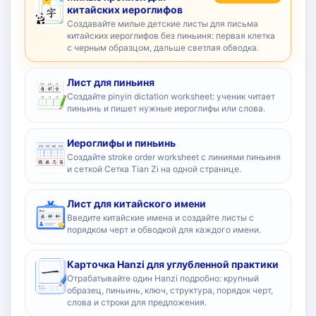
китайских иероглифов
Создавайте милые детские листы для письма
китайских иероглифов без пиньиня: первая клетка
с черным образцом, дальше светлая обводка.
Лист для пиньиня
Создайте pinyin dictation worksheet: ученик читает
пиньинь и пишет нужные иероглифы или слова.
Иероглифы и пиньинь
Создайте stroke order worksheet с линиями пиньиня
и сеткой Сетка Tian Zi на одной странице.
Лист для китайского имени
Введите китайские имена и создайте листы с
порядком черт и обводкой для каждого имени.
Карточка Hanzi для углубленной практики
Отрабатывайте один Hanzi подробно: крупный
образец, пиньинь, ключ, структура, порядок черт,
слова и строки для предложения.