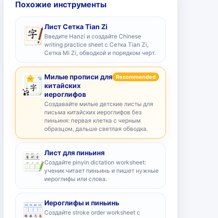
Похожие инструменты
Лист Сетка Tian Zi
Введите Hanzi и создайте Chinese
writing practice sheet с Сетка Tian Zi,
Сетка Mi Zi, обводкой и порядком черт.
Милые прописи для
Recommended
китайских
иероглифов
Создавайте милые детские листы для
письма китайских иероглифов без
пиньиня: первая клетка с черным
образцом, дальше светлая обводка.
Лист для пиньиня
Создайте pinyin dictation worksheet:
ученик читает пиньинь и пишет нужные
иероглифы или слова.
Иероглифы и пиньинь
Создайте stroke order worksheet с