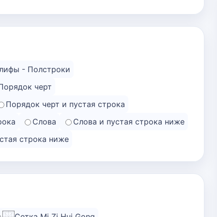
лифы - Полстроки
Порядок черт
Порядок черт и пустая строка
рока
Слова
Слова и пустая строка ниже
устая строка ниже
Сетка Mi Zi Hui Gong