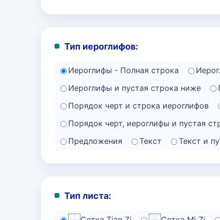
Тип иероглифов:
Иероглифы - Полная строка
Иерог
Иероглифы и пустая строка ниже
Порядок черт и строка иероглифов
Порядок черт, иероглифы и пустая ст
Предложения
Текст
Текст и п
Тип листа:
Сетка Tian Zi
Сетка Mi Zi