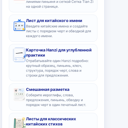
линиями пиньиня и сеткой Сетка Tian Zi
на одной странице.
Лист для китайского имени
Введите китайские имена и создайте
листы с порядком черт и обводкой для
каждого имени.
Карточка Hanzi для углубленной
практики
Отрабатывайте один Hanzi подробно:
крупный образец, пиньинь, ключ,
структура, порядок черт, слова и
строки для предложения.
Смешанная разметка
Соберите иероглифы, слова,
предложения, пиньинь, обводку и
порядок черт в один печатный лист.
Листы для классических
китайских стихов