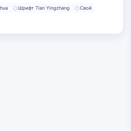
hua
Шрифт Tian Yingzhang
Свой