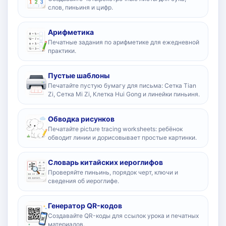
слов, пиньиня и цифр.
Арифметика
Печатные задания по арифметике для ежедневной
практики.
Пустые шаблоны
Печатайте пустую бумагу для письма: Сетка Tian
Zi, Сетка Mi Zi, Клетка Hui Gong и линейки пиньиня.
Обводка рисунков
Печатайте picture tracing worksheets: ребёнок
обводит линии и дорисовывает простые картинки.
Словарь китайских иероглифов
Проверяйте пиньинь, порядок черт, ключи и
сведения об иероглифе.
Генератор QR-кодов
Создавайте QR-коды для ссылок урока и печатных
материалов.