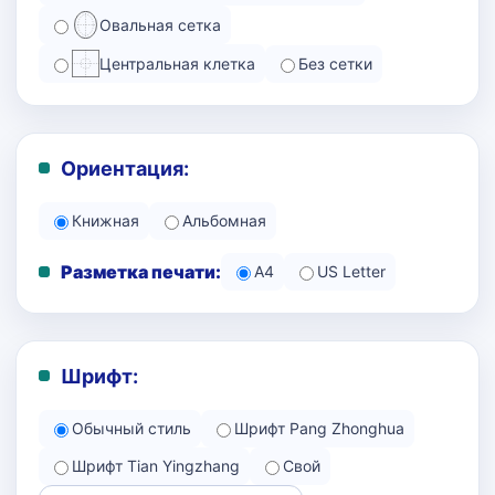
Овальная сетка
Центральная клетка
Без сетки
Ориентация:
Книжная
Альбомная
Разметка печати:
A4
US Letter
Шрифт:
Обычный стиль
Шрифт Pang Zhonghua
Шрифт Tian Yingzhang
Свой