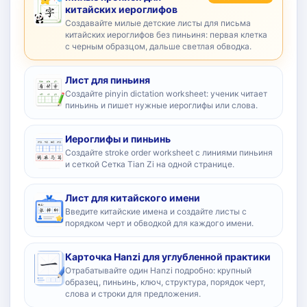
китайских иероглифов
Создавайте милые детские листы для письма
китайских иероглифов без пиньиня: первая клетка
с черным образцом, дальше светлая обводка.
Лист для пиньиня
Создайте pinyin dictation worksheet: ученик читает
пиньинь и пишет нужные иероглифы или слова.
Иероглифы и пиньинь
Создайте stroke order worksheet с линиями пиньиня
и сеткой Сетка Tian Zi на одной странице.
Лист для китайского имени
Введите китайские имена и создайте листы с
порядком черт и обводкой для каждого имени.
Карточка Hanzi для углубленной практики
Отрабатывайте один Hanzi подробно: крупный
образец, пиньинь, ключ, структура, порядок черт,
слова и строки для предложения.