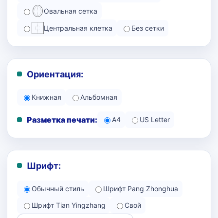
Овальная сетка
Центральная клетка
Без сетки
Ориентация:
Книжная
Альбомная
Разметка печати:
A4
US Letter
Шрифт:
Обычный стиль
Шрифт Pang Zhonghua
Шрифт Tian Yingzhang
Свой