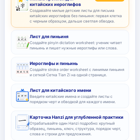
китайских иероглифов
Создавайте милые детские листы для письма
китайских иероглифов без пиньиня: первая клетка
с черным образцом, дальше светлая обводка.
Лист для пиньиня
Создайте pinyin dictation worksheet: ученик читает
пиньинь и пишет нужные иероглифы или слова.
Иероглифы и пиньинь
Создайте stroke order worksheet с линиями пиньиня
и сеткой Сетка Tian Zi на одной странице.
Лист для китайского имени
Введите китайские имена и создайте листы с
порядком черт и обводкой для каждого имени.
Карточка Hanzi для углубленной практики
Отрабатывайте один Hanzi подробно: крупный
образец, пиньинь, ключ, структура, порядок черт,
слова и строки для предложения.