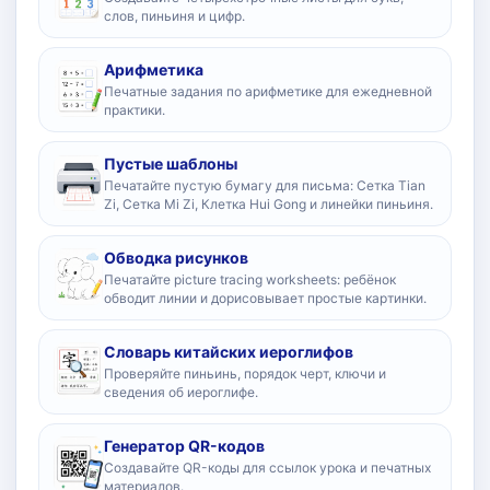
слов, пиньиня и цифр.
Арифметика
Печатные задания по арифметике для ежедневной
практики.
Пустые шаблоны
Печатайте пустую бумагу для письма: Сетка Tian
Zi, Сетка Mi Zi, Клетка Hui Gong и линейки пиньиня.
Обводка рисунков
Печатайте picture tracing worksheets: ребёнок
обводит линии и дорисовывает простые картинки.
Словарь китайских иероглифов
Проверяйте пиньинь, порядок черт, ключи и
сведения об иероглифе.
Генератор QR-кодов
Создавайте QR-коды для ссылок урока и печатных
материалов.