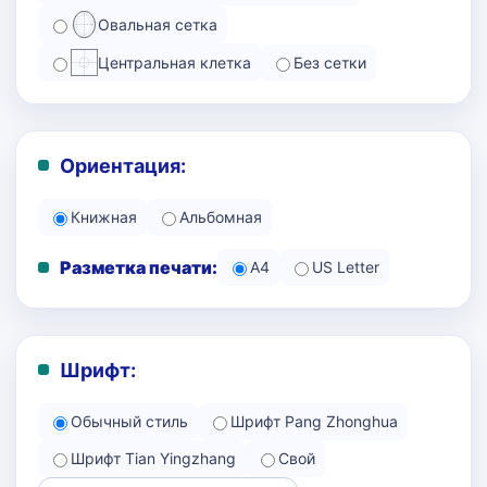
Овальная сетка
Центральная клетка
Без сетки
Ориентация:
Книжная
Альбомная
Разметка печати:
A4
US Letter
Шрифт:
Обычный стиль
Шрифт Pang Zhonghua
Шрифт Tian Yingzhang
Свой