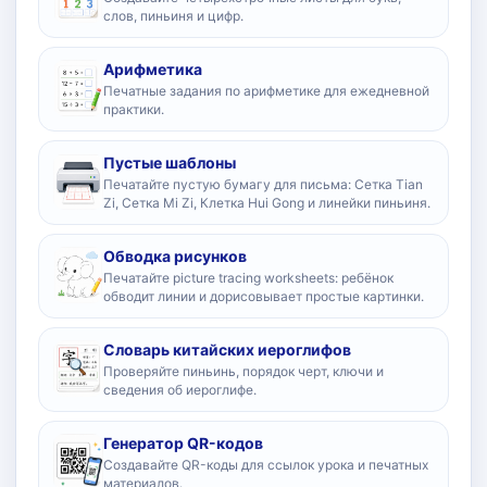
слов, пиньиня и цифр.
Арифметика
Печатные задания по арифметике для ежедневной
практики.
Пустые шаблоны
Печатайте пустую бумагу для письма: Сетка Tian
Zi, Сетка Mi Zi, Клетка Hui Gong и линейки пиньиня.
Обводка рисунков
Печатайте picture tracing worksheets: ребёнок
обводит линии и дорисовывает простые картинки.
Словарь китайских иероглифов
Проверяйте пиньинь, порядок черт, ключи и
сведения об иероглифе.
Генератор QR-кодов
Создавайте QR-коды для ссылок урока и печатных
материалов.