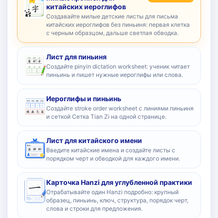
китайских иероглифов
Создавайте милые детские листы для письма
китайских иероглифов без пиньиня: первая клетка
с черным образцом, дальше светлая обводка.
Лист для пиньиня
Создайте pinyin dictation worksheet: ученик читает
пиньинь и пишет нужные иероглифы или слова.
Иероглифы и пиньинь
Создайте stroke order worksheet с линиями пиньиня
и сеткой Сетка Tian Zi на одной странице.
Лист для китайского имени
Введите китайские имена и создайте листы с
порядком черт и обводкой для каждого имени.
Карточка Hanzi для углубленной практики
Отрабатывайте один Hanzi подробно: крупный
образец, пиньинь, ключ, структура, порядок черт,
слова и строки для предложения.