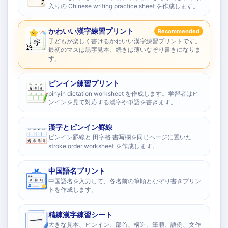
入りの Chinese writing practice sheet を作成します。
かわいい漢字練習プリント
Recommended
子どもが楽しく書けるかわいい漢字練習プリントです。
最初のマスは黒字見本、続きは薄いなぞり書きになりま
す。
ピンイン練習プリント
pinyin dictation worksheet を作成します。学習者はピ
ンインを見て対応する漢字や単語を書きます。
漢字とピンイン罫線
ピンイン罫線と 田字格 書写欄を同じページに置いた
stroke order worksheet を作成します。
中国語名プリント
中国語名を入力して、各名前の筆順となぞり書きプリン
トを作成します。
精練漢字練習シート
大きな見本、ピンイン、部首、構造、筆順、語例、文作