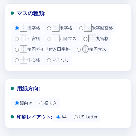
マスの種類:
田字格
米字格
米字回宮格
回宮格
四角マス
九宮格
楕円ガイド付き田字格
楕円マス
中心格
マスなし
用紙方向:
縦向き
横向き
印刷レイアウト:
A4
US Letter