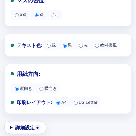
マスの密度:
XXL
XL
L
テキスト色:
緑
黒
赤
教科書風
用紙方向:
縦向き
横向き
印刷レイアウト:
A4
US Letter
詳細設定