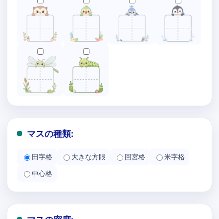
マスの種類:
田字格
大きな方眼
回宮格
米字格
中心格