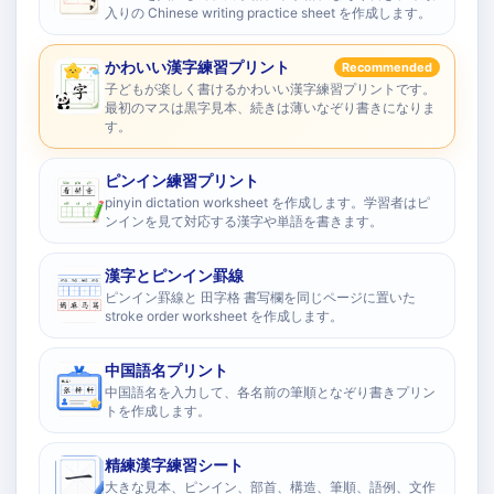
入りの Chinese writing practice sheet を作成します。
かわいい漢字練習プリント
Recommended
子どもが楽しく書けるかわいい漢字練習プリントです。
最初のマスは黒字見本、続きは薄いなぞり書きになりま
す。
ピンイン練習プリント
pinyin dictation worksheet を作成します。学習者はピ
ンインを見て対応する漢字や単語を書きます。
漢字とピンイン罫線
ピンイン罫線と 田字格 書写欄を同じページに置いた
stroke order worksheet を作成します。
中国語名プリント
中国語名を入力して、各名前の筆順となぞり書きプリン
トを作成します。
精練漢字練習シート
大きな見本、ピンイン、部首、構造、筆順、語例、文作