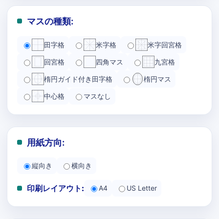
マスの種類:
田字格
米字格
米字回宮格
回宮格
四角マス
九宮格
楕円ガイド付き田字格
楕円マス
中心格
マスなし
用紙方向:
縦向き
横向き
印刷レイアウト:
A4
US Letter