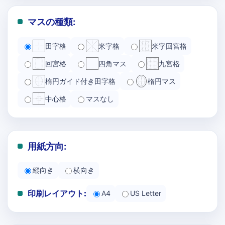
マスの種類:
田字格
米字格
米字回宮格
回宮格
四角マス
九宮格
楕円ガイド付き田字格
楕円マス
中心格
マスなし
用紙方向:
縦向き
横向き
印刷レイアウト:
A4
US Letter