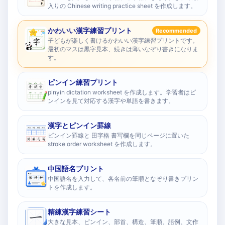
入りの Chinese writing practice sheet を作成します。
かわいい漢字練習プリント
Recommended
子どもが楽しく書けるかわいい漢字練習プリントです。
最初のマスは黒字見本、続きは薄いなぞり書きになりま
す。
ピンイン練習プリント
pinyin dictation worksheet を作成します。学習者はピ
ンインを見て対応する漢字や単語を書きます。
漢字とピンイン罫線
ピンイン罫線と 田字格 書写欄を同じページに置いた
stroke order worksheet を作成します。
中国語名プリント
中国語名を入力して、各名前の筆順となぞり書きプリン
トを作成します。
精練漢字練習シート
大きな見本、ピンイン、部首、構造、筆順、語例、文作