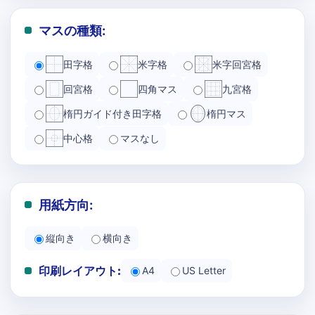
マスの種類:
田字格
米字格
米字回宮格
回宮格
四角マス
九宮格
楕円ガイド付き田字格
楕円マス
中心格
マスなし
用紙方向:
縦向き
横向き
印刷レイアウト:
A4
US Letter