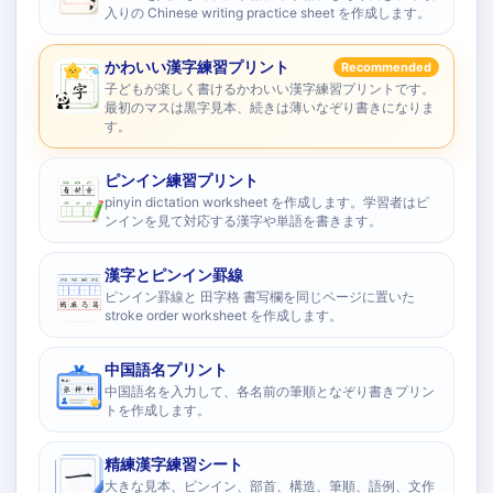
入りの Chinese writing practice sheet を作成します。
かわいい漢字練習プリント
Recommended
子どもが楽しく書けるかわいい漢字練習プリントです。
最初のマスは黒字見本、続きは薄いなぞり書きになりま
す。
ピンイン練習プリント
pinyin dictation worksheet を作成します。学習者はピ
ンインを見て対応する漢字や単語を書きます。
漢字とピンイン罫線
ピンイン罫線と 田字格 書写欄を同じページに置いた
stroke order worksheet を作成します。
中国語名プリント
中国語名を入力して、各名前の筆順となぞり書きプリン
トを作成します。
精練漢字練習シート
大きな見本、ピンイン、部首、構造、筆順、語例、文作