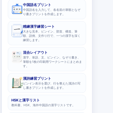
中国語名プリント
中国語名を入力して、各名前の筆順となぞ
り書きプリントを作成します。
精練漢字練習シート
大きな見本、ピンイン、部首、構造、筆
順、語例、文作り行で、一つの漢字を深く
練習します。
混合レイアウト
漢字、単語、文、ピンイン、なぞり書き、
筆順を1枚の印刷用ワークシートにまとめま
す。
漢詩練習プリント
ピンイン表示を選び、行を整えた漢詩の写
し書きプリントを作成します。
HSKと漢字リスト
教科書、HSK、海外中国語の漢字リストです。