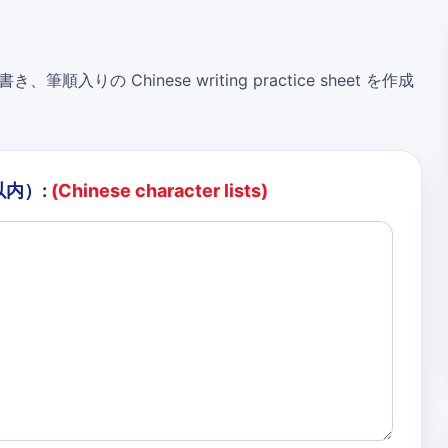
き、筆順入りの Chinese writing practice sheet を作成
以内）:
(Chinese character lists)