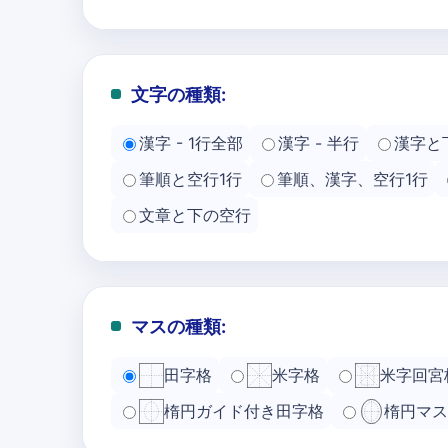
文字の種類:
漢字 - 1行全部
漢字 - 半行
漢字と
筆順と空行1行
筆順、漢字、空行1行
文章と下の空行
マスの種類:
田字格
米字格
米字回宮
楕円ガイド付き田字格
楕円マス