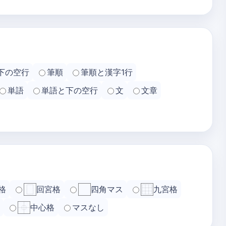
下の空行
筆順
筆順と漢字1行
単語
単語と下の空行
文
文章
格
回宮格
四角マス
九宮格
中心格
マスなし