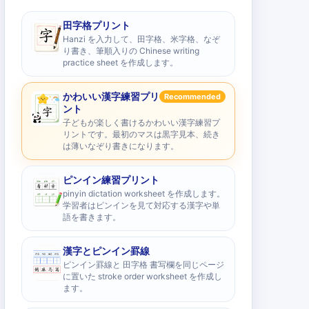
田字格プリント
Hanzi を入力して、田字格、米字格、なぞ
り書き、筆順入りの Chinese writing
practice sheet を作成します。
かわいい漢字練習プリ
Recommended
ント
子どもが楽しく書けるかわいい漢字練習プ
リントです。最初のマスは黒字見本、続き
は薄いなぞり書きになります。
ピンイン練習プリント
pinyin dictation worksheet を作成します。
学習者はピンインを見て対応する漢字や単
語を書きます。
漢字とピンイン罫線
ピンイン罫線と 田字格 書写欄を同じページ
に置いた stroke order worksheet を作成し
ます。