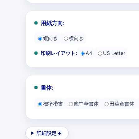
用紙方向:
縦向き
横向き
印刷レイアウト:
A4
US Letter
書体:
標準楷書
龐中華書体
田英章書体
詳細設定