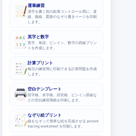
運筆練習
漢字を書く前の鉛筆コントロール用に、直
線、曲線、図形のなぞり書きページを印刷
します。
英字と数字
英字、単語、ピンイン、数字の四線プリン
トを作成します。
計算プリント
毎日の練習用に印刷できる計算問題を作成
します。
空白テンプレート
田字格、米字格、回宮格、ピンイン罫線な
どの空白練習用紙を印刷します。
なぞり絵プリント
線をなぞって簡単な絵を完成させる picture
tracing worksheet を印刷します。