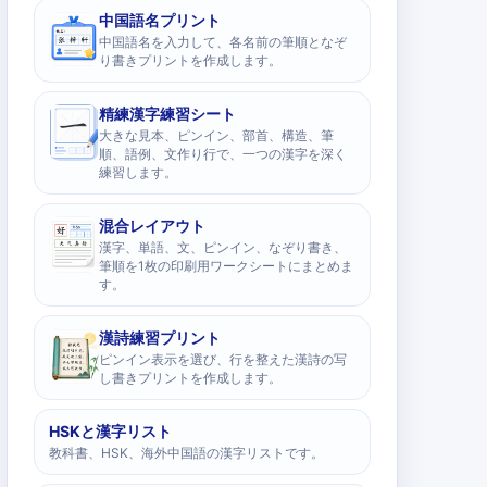
中国語名プリント
中国語名を入力して、各名前の筆順となぞ
り書きプリントを作成します。
精練漢字練習シート
大きな見本、ピンイン、部首、構造、筆
順、語例、文作り行で、一つの漢字を深く
練習します。
混合レイアウト
漢字、単語、文、ピンイン、なぞり書き、
筆順を1枚の印刷用ワークシートにまとめま
す。
漢詩練習プリント
ピンイン表示を選び、行を整えた漢詩の写
し書きプリントを作成します。
HSKと漢字リスト
教科書、HSK、海外中国語の漢字リストです。