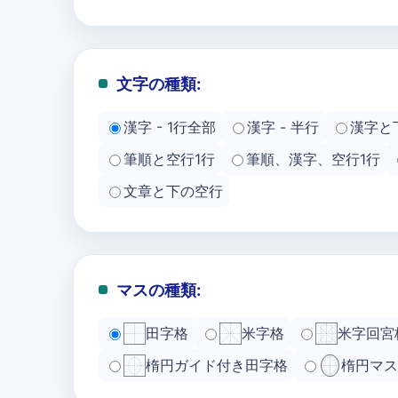
文字の種類:
漢字 - 1行全部
漢字 - 半行
漢字と
筆順と空行1行
筆順、漢字、空行1行
文章と下の空行
マスの種類:
田字格
米字格
米字回宮
楕円ガイド付き田字格
楕円マス