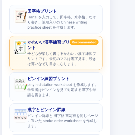
田字格プリント
Hanzi を入力して、田字格、米字格、なぞ
り書き、筆順入りの Chinese writing
practice sheet を作成します。
かわいい漢字練習プリ
Recommended
ント
子どもが楽しく書けるかわいい漢字練習プ
リントです。最初のマスは黒字見本、続き
は薄いなぞり書きになります。
ピンイン練習プリント
pinyin dictation worksheet を作成します。
学習者はピンインを見て対応する漢字や単
語を書きます。
漢字とピンイン罫線
ピンイン罫線と 田字格 書写欄を同じページ
に置いた stroke order worksheet を作成し
ます。