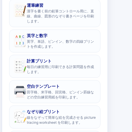
運筆練習
漢字を書く前の鉛筆コントロール用に、直
線、曲線、図形のなぞり書きページを印刷
します。
英字と数字
英字、単語、ピンイン、数字の四線プリン
トを作成します。
計算プリント
毎日の練習用に印刷できる計算問題を作成
します。
空白テンプレート
田字格、米字格、回宮格、ピンイン罫線な
どの空白練習用紙を印刷します。
なぞり絵プリント
線をなぞって簡単な絵を完成させる picture
tracing worksheet を印刷します。