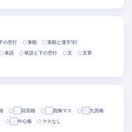
下の空行
筆順
筆順と漢字1行
単語
単語と下の空行
文
文章
格
回宮格
四角マス
九宮格
中心格
マスなし