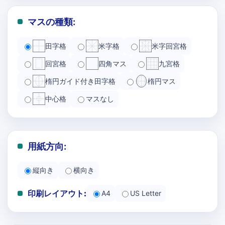
マスの種類:
田字格
米字格
米字回宮格
回宮格
四角マス
九宮格
楕円ガイド付き田字格
楕円マス
中心格
マスなし
用紙方向:
縦向き
横向き
印刷レイアウト:
A4
US Letter