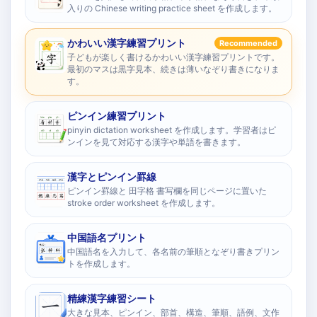
入りの Chinese writing practice sheet を作成します。
かわいい漢字練習プリント
Recommended
子どもが楽しく書けるかわいい漢字練習プリントです。
最初のマスは黒字見本、続きは薄いなぞり書きになりま
す。
ピンイン練習プリント
pinyin dictation worksheet を作成します。学習者はピ
ンインを見て対応する漢字や単語を書きます。
漢字とピンイン罫線
ピンイン罫線と 田字格 書写欄を同じページに置いた
stroke order worksheet を作成します。
中国語名プリント
中国語名を入力して、各名前の筆順となぞり書きプリン
トを作成します。
精練漢字練習シート
大きな見本、ピンイン、部首、構造、筆順、語例、文作