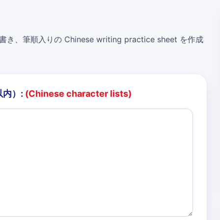
き、筆順入りの Chinese writing practice sheet を作成
以内）:
(Chinese character lists)