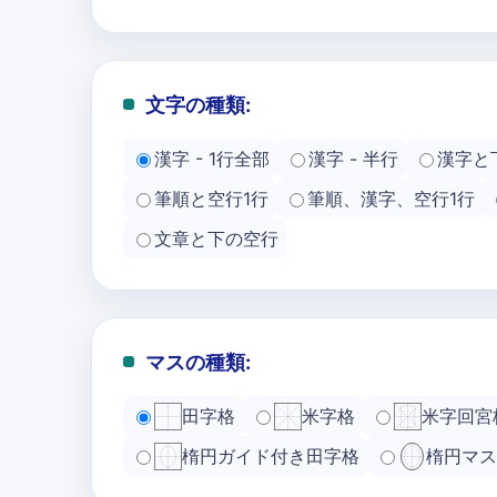
文字の種類:
漢字 - 1行全部
漢字 - 半行
漢字と
筆順と空行1行
筆順、漢字、空行1行
文章と下の空行
マスの種類:
田字格
米字格
米字回宮
楕円ガイド付き田字格
楕円マス