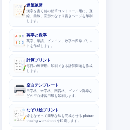
運筆練習
漢字を書く前の鉛筆コントロール用に、直
線、曲線、図形のなぞり書きページを印刷
します。
英字と数字
英字、単語、ピンイン、数字の四線プリン
トを作成します。
計算プリント
毎日の練習用に印刷できる計算問題を作成
します。
空白テンプレート
田字格、米字格、回宮格、ピンイン罫線な
どの空白練習用紙を印刷します。
なぞり絵プリント
線をなぞって簡単な絵を完成させる picture
tracing worksheet を印刷します。