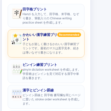
田字格プリント
Hanzi を入力して、田字格、米字格、なぞ
り書き、筆順入りの Chinese writing
practice sheet を作成します。
かわいい漢字練習プリ
Recommended
ント
子どもが楽しく書けるかわいい漢字練習プ
リントです。最初のマスは黒字見本、続き
は薄いなぞり書きになります。
ピンイン練習プリント
pinyin dictation worksheet を作成します。
学習者はピンインを見て対応する漢字や単
語を書きます。
漢字とピンイン罫線
ピンイン罫線と 田字格 書写欄を同じページ
に置いた stroke order worksheet を作成し
ます。