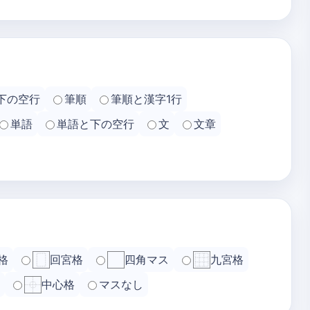
下の空行
筆順
筆順と漢字1行
単語
単語と下の空行
文
文章
格
回宮格
四角マス
九宮格
中心格
マスなし