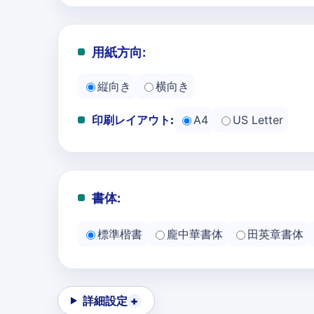
用紙方向:
縦向き
横向き
印刷レイアウト:
A4
US Letter
書体:
標準楷書
龐中華書体
田英章書体
詳細設定