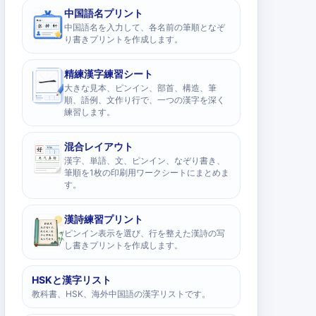
中国語名プリント
中国語名を入力して、各名前の筆順となぞ
り書きプリントを作成します。
精練漢字練習シート
大きな見本、ピンイン、部首、構造、筆
順、語例、文作り行で、一つの漢字を深く
練習します。
混合レイアウト
漢字、単語、文、ピンイン、なぞり書き、
筆順を1枚の印刷用ワークシートにまとめま
す。
漢詩練習プリント
ピンイン表示を選び、行を整えた漢詩の写
し書きプリントを作成します。
HSKと漢字リスト
教科書、HSK、海外中国語の漢字リストです。