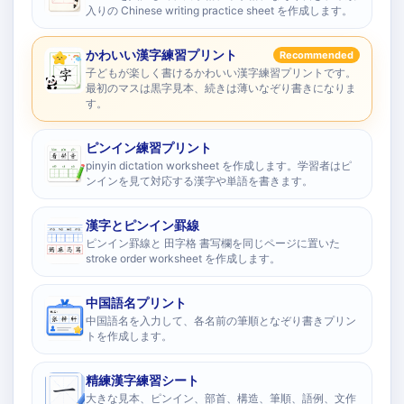
入りの Chinese writing practice sheet を作成します。
かわいい漢字練習プリント
Recommended
子どもが楽しく書けるかわいい漢字練習プリントです。
最初のマスは黒字見本、続きは薄いなぞり書きになりま
す。
ピンイン練習プリント
pinyin dictation worksheet を作成します。学習者はピ
ンインを見て対応する漢字や単語を書きます。
漢字とピンイン罫線
ピンイン罫線と 田字格 書写欄を同じページに置いた
stroke order worksheet を作成します。
中国語名プリント
中国語名を入力して、各名前の筆順となぞり書きプリン
トを作成します。
精練漢字練習シート
大きな見本、ピンイン、部首、構造、筆順、語例、文作