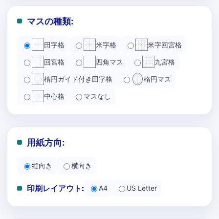
マスの種類:
田字格
米字格
米字回宮格
回宮格
四角マス
九宮格
楕円ガイド付き田字格
楕円マス
中心格
マスなし
用紙方向:
縦向き
横向き
印刷レイアウト:
A4
US Letter