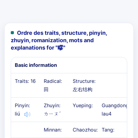
Ordre des traits, structure, pinyin,
zhuyin, romanization, mots and
explanations for "
疁
"
Basic information
Traits: 16
Radical:
Structure:
田
左右结构
Pinyin:
Zhuyin:
Yueping:
Guangdong:
liú
ㄌㄧㄡˊ
lau4
Minnan:
Chaozhou:
Tang: