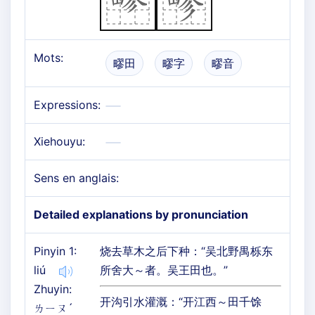
Mots:
疁田
疁字
疁音
Expressions:
Xiehouyu:
Sens en anglais:
Detailed explanations by pronunciation
Pinyin 1:
烧去草木之后下种：“吴北野禺栎东
liú
所舍大～者。吴王田也。”
Zhuyin:
开沟引水灌溉：“开江西～田千馀
ㄌㄧㄡˊ