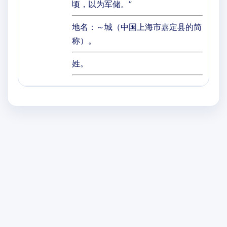
顷，以为军储。”
地名：～城（中国上海市嘉定县的简
称）。
姓。