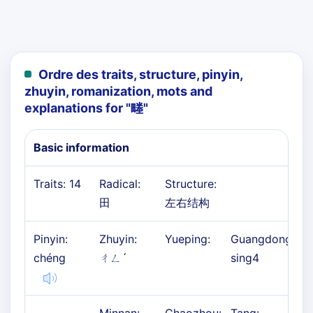
Ordre des traits, structure, pinyin,
zhuyin, romanization, mots and
explanations for "
畻
"
Basic information
Traits: 14
Radical:
Structure:
田
左右结构
Pinyin:
Zhuyin:
Yueping:
Guangdong:
chéng
ㄔㄥˊ
sing4