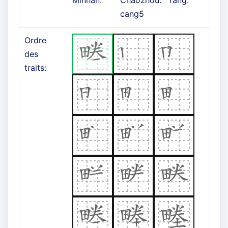
Minnan:
Chaozhou:
Tang:
cang5
Ordre
des
traits: