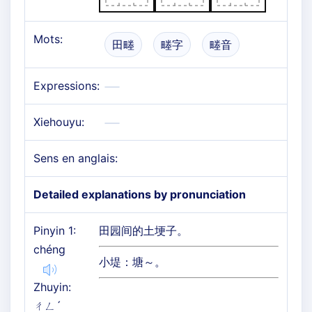
Mots:
田畻
畻字
畻音
Expressions:
Xiehouyu:
Sens en anglais:
Detailed explanations by pronunciation
Pinyin 1:
田园间的土埂子。
chéng
小堤：塘～。
Zhuyin:
ㄔㄥˊ