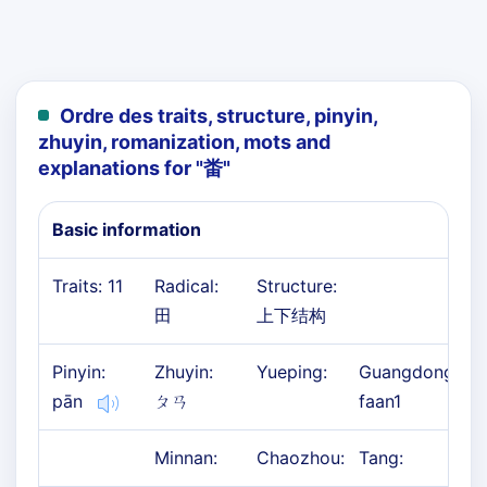
Ordre des traits, structure, pinyin,
zhuyin, romanization, mots and
explanations for "
畨
"
Basic information
Traits: 11
Radical:
Structure:
田
上下结构
Pinyin:
Zhuyin:
Yueping:
Guangdong:
pān
ㄆㄢ
faan1
Minnan:
Chaozhou:
Tang: