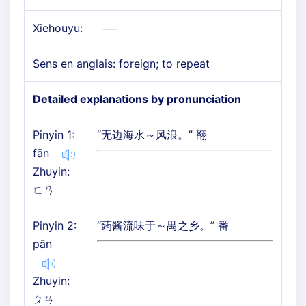
Xiehouyu:
Sens en anglais: foreign; to repeat
Detailed explanations by pronunciation
Pinyin 1:
“无边海水～风浪。” 翻
fān
Zhuyin:
ㄈㄢ
Pinyin 2:
“蒟酱流味于～禺之乡。” 番
pān
Zhuyin:
ㄆㄢ