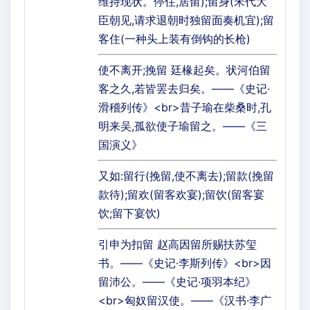
维持现状。停住,居留);留身(宋代大
臣朝见,请求退朝时独留面奏机宜);留
客住(一种头上装有倒钩的长枪)
使不离开;挽留 廷椽起矣。状河伯留
客之久,若皆罢去归矣。——《史记·
滑稽列传》<br>昔子瑜在柴桑时,孔
明来吴,孤欲使子瑜留之。——《三
国演义》
又如:留行(挽留,使不离去);留款(挽留
款待);留欢(留客欢宴);留饮(留客宴
饮;留下宴饮)
引申为扣留 赵高因留所赐扶苏玺
书。——《史记·李斯列传》<br>因
留沛公。——《史记·项羽本纪》
<br>匈奴留汉使。——《汉书·李广