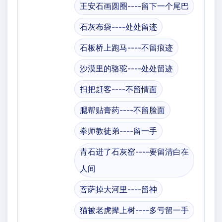
王安石画圆圈----留下一个尾巴
石灰布袋----处处留迹
石板桥上跑马----不留痕迹
沙漠里的骆驼----处处留迹
扫把赶客----不留情面
腮帮贴膏药----不留脸面
拳师教徒弟----留一手
青石进了石灰窑----要留清白在
人间
菩萨掉大河里----留神
猫被老虎撵上树----多亏留一手