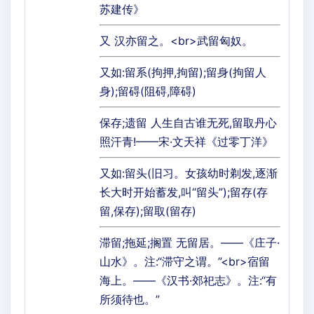
苏建传》
又 汉亦留之。<br>武留匈奴。
又如:留系(拘押,拘留);留身(拘留人
身);留碍(阻碍,障碍)
保存;遗留 人生自古谁无死,留取丹心
照汗青!——宋·文天祥《过零丁洋》
又如:留头(旧习。女孩幼时剃发,逐渐
长大时开始蓄发,叫“留头”);留存(存
留,保存);留取(留存)
滞留;拖延;搁置 无留居。——《庄子·
山水》。注:“滞守之谓。”<br>宿留
海上。——《汉书·郊祀志》。注:“有
所须待也。”