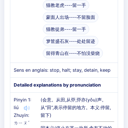
猫教老虎----留一手
蒙面人出场----不留脸面
猫教徒弟----留一手
箩筐盛石灰----处处留迹
留得青山在----不怕没柴烧
Sens en anglais: stop, halt; stay, detain, keep
Detailed explanations by pronunciation
Pinyin 1:
(会意。从田,从丣,丣亦(yǒu)声。
liú
从“田”,表示停留的地方。本义:停留,
Zhuyin:
留下)
ㄌㄧㄡˊ