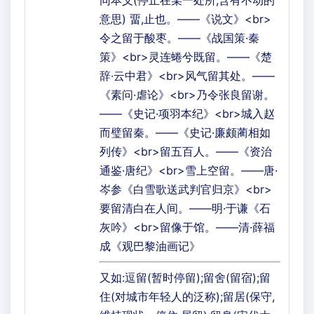
同本义(停止在某一处所,含有不动的
意思) 畱,止也。——《说文》<br>
令之留于酸枣。——《战国策·秦
策》<br>灵连蜷兮既留。——《楚
辞·云中君》<br>风气留其处。——
《素问·虐论》<br>乃令张良留谢。
——《史记·项羽本纪》<br>城入赵
而璧留秦。——《史记·廉颇蔺相如
列传》<br>留五百人。——《资治
通鉴·唐纪》<br>雪上空留。——唐·
岑参《白雪歌送武判官归京》<br>
要留清白在人间。——明·于谦《石
灰吟》<br>留像于馆。——清·薛福
成《观巴黎油画记》
又如:逗留(暂时停留);留舍(留宿);留
住(对城市年轻人的泛称);留居(保守,