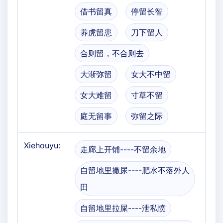
借书留真
停留长智
养虎留患
刀下留人
合则留，不合则去
大渐弥留
女大不中留
女大难留
寸草不留
庭无留事
弥留之际
Xiehouyu:
走廊上开铺----不留余地
自留地里撒尿----肥水不落外人
田
自留地里拉屎----泄私愤