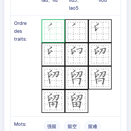
lâu、liû
liu5、
*liou
lao5
Ordre
des
traits:
Mots:
强留
留空
留难