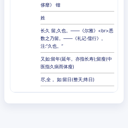
侈靡》 镏
姓
长久 留,久也。——《尔雅》<br>悉
数之乃留。——《礼记·儒行》。
注:“久也。”
又如:留年(延年。亦指长寿);留瘦(中
医指久病而体瘦)
尽,全 。如:留日(整天;终日)