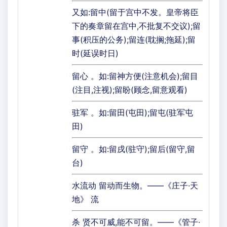
又如:留中(留于宫中不发。皇帝将臣
下的奏章留在宫中,不批复不交议);留
事(积压的公务);留连(耽搁;拖延);留
时(延误时日)
留心 。如:留神方便(注意机会);留目
(注目,注视);留盼(顾念,留意观看)
驻军 。如:留田(屯田);留屯(驻军屯
田)
留守 。如:留戌(驻守);留后(留守,留
台)
水流动 留动而生物。——《庄子·天
地》 流
杀 贤不可威,能不可留。——《管子·