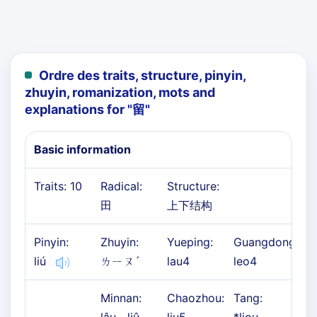
Ordre des traits, structure, pinyin,
zhuyin, romanization, mots and
explanations for "
留
"
Basic information
Traits: 10
Radical:
Structure:
田
上下结构
Pinyin:
Zhuyin:
Yueping:
Guangdong:
liú
ㄌㄧㄡˊ
lau4
leo4
Minnan:
Chaozhou:
Tang: