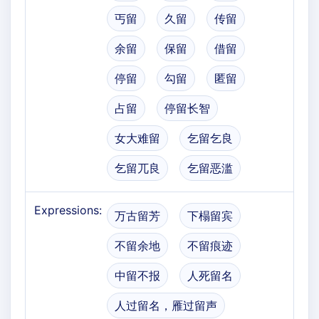
丐留
久留
传留
余留
保留
借留
停留
勾留
匿留
占留
停留长智
女大难留
乞留乞良
乞留兀良
乞留恶滥
Expressions:
万古留芳
下榻留宾
不留余地
不留痕迹
中留不报
人死留名
人过留名，雁过留声