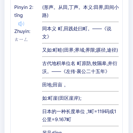
Pinyin 2:
(形声。从田,丁声。本义:田界,田间小
tīng
路)
同本义 町,田践处曰町。——《说
Zhuyin:
文》
ㄊㄧㄥ
又如:町畦(田界;界域;界限;蹊径,途径)
古代地积单位名 町原防,牧隰皋,井衍
沃。——《左传·襄公二十五年》
田地;田亩 。
如:町崖(田区崖岸);
日本的一种长度单位 ,1町=119码或1
公里=9.167町
另见dīng