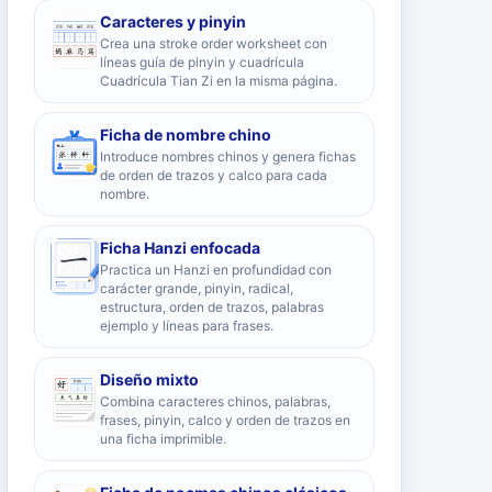
Caracteres y pinyin
Crea una stroke order worksheet con
líneas guía de pinyin y cuadrícula
Cuadrícula Tian Zi en la misma página.
Ficha de nombre chino
Introduce nombres chinos y genera fichas
de orden de trazos y calco para cada
nombre.
Ficha Hanzi enfocada
Practica un Hanzi en profundidad con
carácter grande, pinyin, radical,
estructura, orden de trazos, palabras
ejemplo y líneas para frases.
Diseño mixto
Combina caracteres chinos, palabras,
frases, pinyin, calco y orden de trazos en
una ficha imprimible.