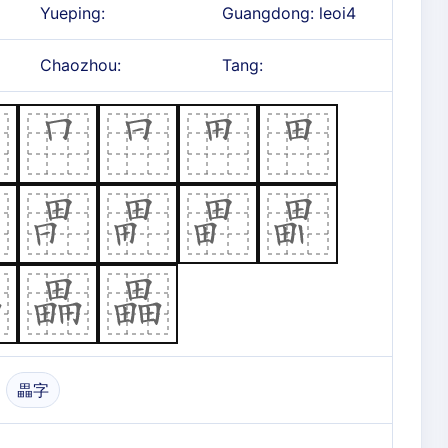
Yueping:
Guangdong: leoi4
Chaozhou:
Tang:
畾字