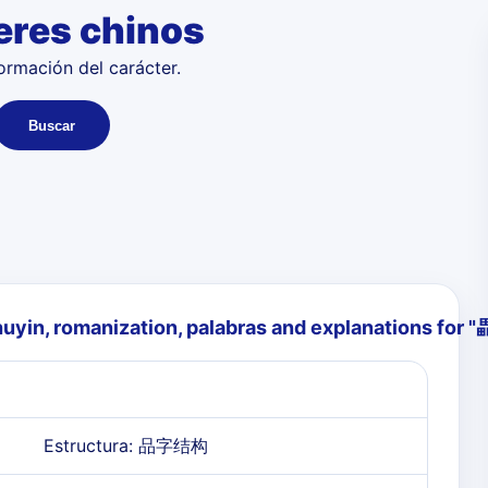
eres chinos
formación del carácter.
Buscar
huyin, romanization, palabras and explanations for "
Estructura: 品字结构