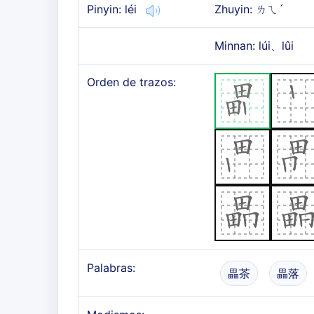
Pinyin: léi
Zhuyin: ㄌㄟˊ
Minnan: lúi、lûi
Orden de trazos:
Palabras:
畾茶
畾落