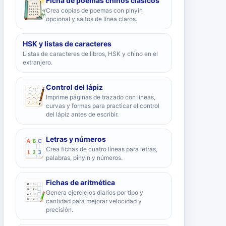
Ficha de poemas chinos clásicos
Crea copias de poemas con pinyin
opcional y saltos de línea claros.
HSK y listas de caracteres
Listas de caracteres de libros, HSK y chino en el
extranjero.
Control del lápiz
Imprime páginas de trazado con líneas,
curvas y formas para practicar el control
del lápiz antes de escribir.
Letras y números
Crea fichas de cuatro líneas para letras,
palabras, pinyin y números.
Fichas de aritmética
Genera ejercicios diarios por tipo y
cantidad para mejorar velocidad y
precisión.