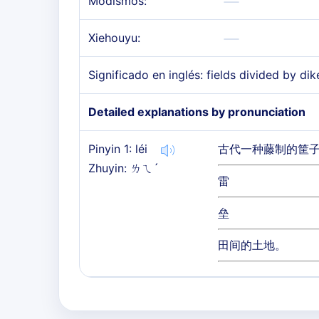
Modismos:
Xiehouyu:
Significado en inglés: fields divided by dik
Detailed explanations by pronunciation
Pinyin 1: léi
古代一种藤制的筐
Zhuyin: ㄌㄟˊ
雷
垒
田间的土地。