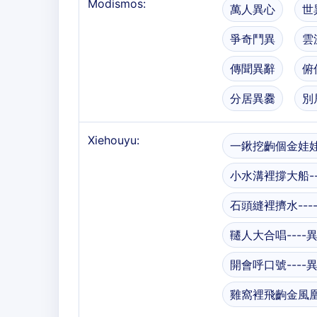
Modismos:
萬人異心
世
爭奇鬥異
雲
傳聞異辭
俯
分居異爨
別
Xiehouyu:
一鍬挖齣個金娃娃
小水溝裡撐大船--
石頭縫裡擠水---
韆人大合唱----
開會呼口號----
雞窩裡飛齣金風凰