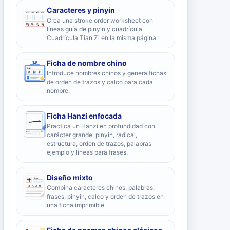
Caracteres y pinyin
Crea una stroke order worksheet con
líneas guía de pinyin y cuadrícula
Cuadrícula Tian Zi en la misma página.
Ficha de nombre chino
Introduce nombres chinos y genera fichas
de orden de trazos y calco para cada
nombre.
Ficha Hanzi enfocada
Practica un Hanzi en profundidad con
carácter grande, pinyin, radical,
estructura, orden de trazos, palabras
ejemplo y líneas para frases.
Diseño mixto
Combina caracteres chinos, palabras,
frases, pinyin, calco y orden de trazos en
una ficha imprimible.