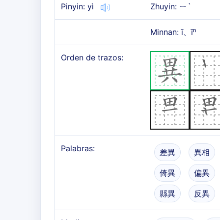
Pinyin: yì
Zhuyin: ㄧˋ
Minnan: ī、īⁿ
Orden de trazos:
Palabras:
差異
異相
倚異
偏異
縣異
反異