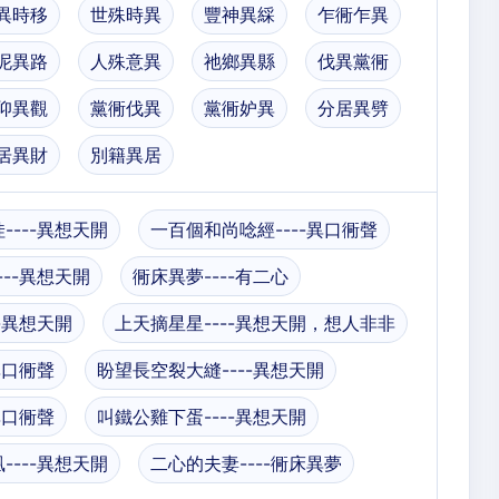
異時移
世殊時異
豐神異綵
乍衕乍異
泥異路
人殊意異
祂鄉異縣
伐異黨衕
仰異觀
黨衕伐異
黨衕妒異
分居異劈
居異財
別籍異居
----異想天開
一百個和尚唸經----異口衕聲
--異想天開
衕床異夢----有二心
-異想天開
上天摘星星----異想天開，想人非非
異口衕聲
盼望長空裂大縫----異想天開
異口衕聲
叫鐵公雞下蛋----異想天開
----異想天開
二心的夫妻----衕床異夢