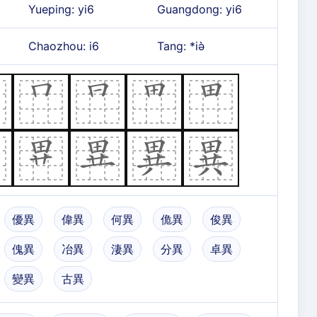
Yueping: yi6
Guangdong: yi6
Chaozhou: i6
Tang: *iə̀
優異
偉異
何異
佹異
俊異
傀異
冶異
淒異
分異
卓異
變異
古異