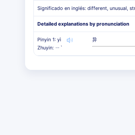
Significado en inglés: different, unusual, s
Detailed explanations by pronunciation
Pinyin 1: yì
异
Zhuyin: ㄧˋ