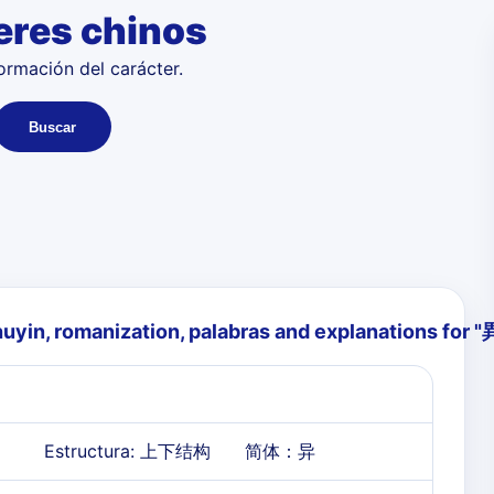
eres chinos
formación del carácter.
Buscar
huyin, romanization, palabras and explanations for "
Estructura: 上下结构
简体：
异