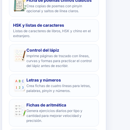
Ficha de poemas chinos clásicos
Crea copias de poemas con pinyin
opcional y saltos de línea claros.
HSK y listas de caracteres
Listas de caracteres de libros, HSK y chino en el
extranjero.
Control del lápiz
Imprime páginas de trazado con líneas,
curvas y formas para practicar el control
del lápiz antes de escribir.
Letras y números
Crea fichas de cuatro líneas para letras,
palabras, pinyin y números.
Fichas de aritmética
Genera ejercicios diarios por tipo y
cantidad para mejorar velocidad y
precisión.