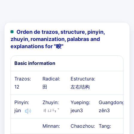
Orden de trazos, structure, pinyin,
zhuyin, romanization, palabras and
explanations for "
畯
"
Basic information
Trazos:
Radical:
Estructura:
12
田
左右结构
Pinyin:
Zhuyin:
Yueping:
Guangdong:
jùn
ㄐㄩㄣˋ
jeun3
zên3
Minnan:
Chaozhou:
Tang: