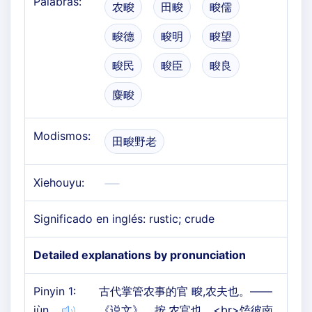
Palabras:
农畯
田畯
畯儒
畯德
畯明
畯望
畯民
畯臣
畯良
麋畯
Modismos:
田畯野老
Xiehouyu:
Significado en inglés: rustic; crude
Detailed explanations by pronunciation
Pinyin 1:
古代掌管农事的官 畯,农夫也。——
jùn
《说文》。按,农官也。<br>馌彼南