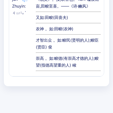
Zhuyin:
亩,田畯至喜。——《诗·豳风》
ㄐㄩㄣˋ
又如:田畯(田啬夫)
农神 。如:田畯(农神)
才智出众 。如:畯民(贤明的人);畯臣
(贤臣) 俊
崇高 。如:畯德(有崇高才德的人);畯
望(指德高望重的人) 峻