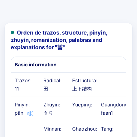
Orden de trazos, structure, pinyin,
zhuyin, romanization, palabras and
explanations for "
畨
"
Basic information
Trazos:
Radical:
Estructura:
11
田
上下结构
Pinyin:
Zhuyin:
Yueping:
Guangdong:
pān
ㄆㄢ
faan1
Minnan:
Chaozhou:
Tang: