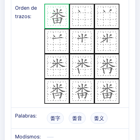
Orden de
trazos:
Palabras:
畨字
畨音
畨义
Modismos: