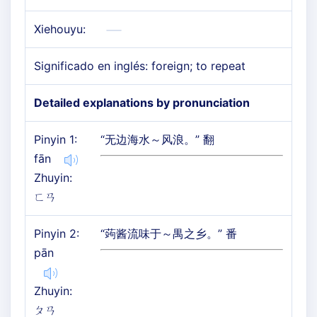
Xiehouyu:
Significado en inglés: foreign; to repeat
Detailed explanations by pronunciation
Pinyin 1:
“无边海水～风浪。” 翻
fān
Zhuyin:
ㄈㄢ
Pinyin 2:
“蒟酱流味于～禺之乡。” 番
pān
Zhuyin:
ㄆㄢ