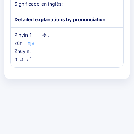
Significado en inglés:
Detailed explanations by pronunciation
Pinyin 1:
令。
xún
Zhuyin:
ㄒㄩㄣˊ