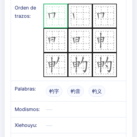
Orden de
trazos:
Palabras:
畃字
畃音
畃义
Modismos:
Xiehouyu: