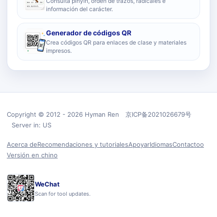
Consulta pinyin, orden de trazos, radicales e
información del carácter.
Generador de códigos QR
Crea códigos QR para enlaces de clase y materiales
impresos.
Copyright © 2012 - 2026 Hyman Ren 京ICP备2021026679号
Server in: US
Acerca de
Recomendaciones y tutoriales
Apoyar
Idiomas
Contactoo
Versión en chino
WeChat
Scan for tool updates.