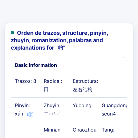
Orden de trazos, structure, pinyin,
zhuyin, romanization, palabras and
explanations for "
畃
"
Basic information
Trazos: 8
Radical:
Estructura:
田
左右结构
Pinyin:
Zhuyin:
Yueping:
Guangdong:
xún
ㄒㄩㄣˊ
seon4
Minnan:
Chaozhou:
Tang: