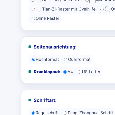
Tian-Zi-Raster mit Ovalhilfe
Ov
Ohne Raster
Seitenausrichtung:
Hochformat
Querformat
Drucklayout:
A4
US Letter
Schriftart:
Regelschrift
Pang-Zhonghua-Schrift