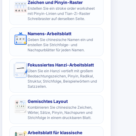
Zeichen und Pinyin-Raster
Erstellen Sie ein stroke order worksheet
mit Pinyin-Linien und Tian-Zi-Raster
Schreibraster auf derselben Seite.
Namens-Arbeitsblatt
Geben Sie chinesische Namen ein und
erstellen Sie Strichfolge- und
Nachspurblätter für jeden Namen.
Fokussiertes Hanzi-Arbeitsblatt
Üben Sie ein Hanzi vertieft mit großem
Beobachtungszeichen, Pinyin, Radikal,
Struktur, Strichfolge, Beispielwörtern und
Satzzeilen.
Gemischtes Layout
Kombinieren Sie chinesische Zeichen,
Wörter, Sätze, Pinyin, Nachspuren und
Strichfolge in einem druckbaren Blatt.
Arbeitsblatt für klassische