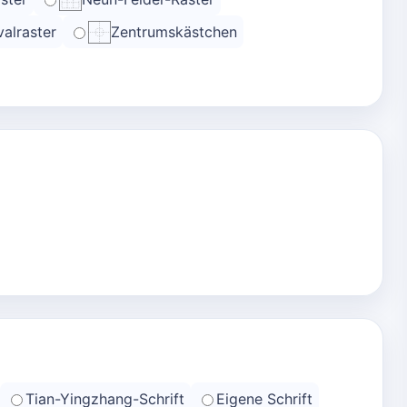
alraster
Zentrumskästchen
Tian-Yingzhang-Schrift
Eigene Schrift