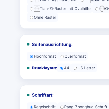
Tian-Zi-Raster mit Ovalhilfe
Ov
Ohne Raster
Seitenausrichtung:
Hochformat
Querformat
Drucklayout:
A4
US Letter
Schriftart:
Regelschrift
Pang-Zhonghua-Schrift