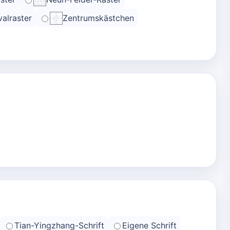
alraster
Zentrumskästchen
Tian-Yingzhang-Schrift
Eigene Schrift