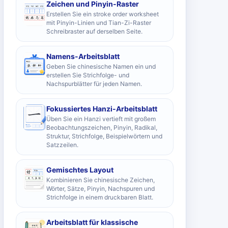
Zeichen und Pinyin-Raster
Erstellen Sie ein stroke order worksheet
mit Pinyin-Linien und Tian-Zi-Raster
Schreibraster auf derselben Seite.
Namens-Arbeitsblatt
Geben Sie chinesische Namen ein und
erstellen Sie Strichfolge- und
Nachspurblätter für jeden Namen.
Fokussiertes Hanzi-Arbeitsblatt
Üben Sie ein Hanzi vertieft mit großem
Beobachtungszeichen, Pinyin, Radikal,
Struktur, Strichfolge, Beispielwörtern und
Satzzeilen.
Gemischtes Layout
Kombinieren Sie chinesische Zeichen,
Wörter, Sätze, Pinyin, Nachspuren und
Strichfolge in einem druckbaren Blatt.
Arbeitsblatt für klassische