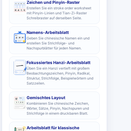
Zeichen und Pinyin-Raster
Erstellen Sie ein stroke order worksheet
mit Pinyin-Linien und Tian-Zi-Raster
Schreibraster auf derselben Seite.
Namens-Arbeitsblatt
Geben Sie chinesische Namen ein und
erstellen Sie Strichfolge- und
Nachspurblätter für jeden Namen.
Fokussiertes Hanzi-Arbeitsblatt
Üben Sie ein Hanzi vertieft mit großem
Beobachtungszeichen, Pinyin, Radikal,
Struktur, Strichfolge, Beispielwörtern und
Satzzeilen.
Gemischtes Layout
Kombinieren Sie chinesische Zeichen,
Wörter, Sätze, Pinyin, Nachspuren und
Strichfolge in einem druckbaren Blatt.
Arbeitsblatt für klassische