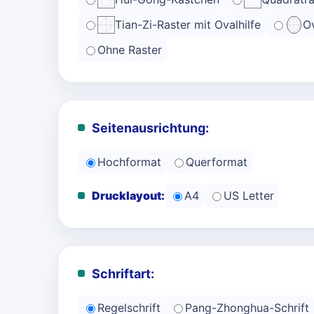
Tian-Zi-Raster mit Ovalhilfe
Ov
Ohne Raster
Seitenausrichtung:
Hochformat
Querformat
Drucklayout:
A4
US Letter
Schriftart:
Regelschrift
Pang-Zhonghua-Schrift