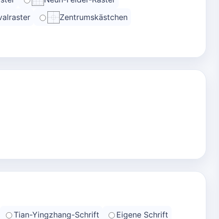
alraster
Zentrumskästchen
Tian-Yingzhang-Schrift
Eigene Schrift