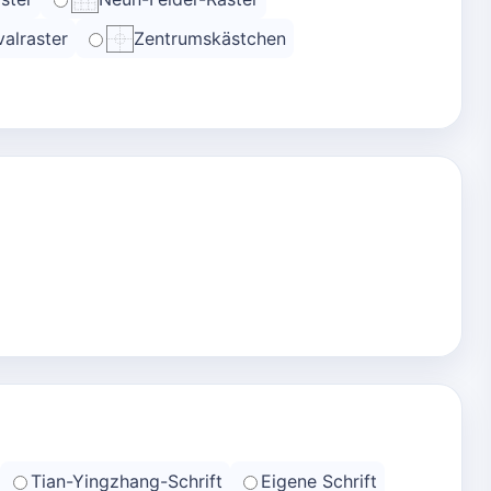
alraster
Zentrumskästchen
Tian-Yingzhang-Schrift
Eigene Schrift