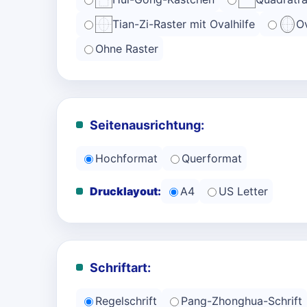
Tian-Zi-Raster mit Ovalhilfe
Ov
Ohne Raster
Seitenausrichtung:
Hochformat
Querformat
Drucklayout:
A4
US Letter
Schriftart:
Regelschrift
Pang-Zhonghua-Schrift