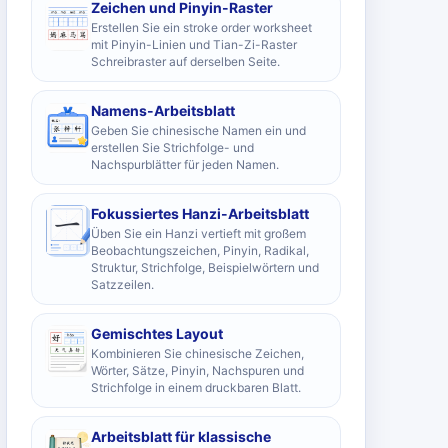
Zeichen und Pinyin-Raster
Erstellen Sie ein stroke order worksheet
mit Pinyin-Linien und Tian-Zi-Raster
Schreibraster auf derselben Seite.
Namens-Arbeitsblatt
Geben Sie chinesische Namen ein und
erstellen Sie Strichfolge- und
Nachspurblätter für jeden Namen.
Fokussiertes Hanzi-Arbeitsblatt
Üben Sie ein Hanzi vertieft mit großem
Beobachtungszeichen, Pinyin, Radikal,
Struktur, Strichfolge, Beispielwörtern und
Satzzeilen.
Gemischtes Layout
Kombinieren Sie chinesische Zeichen,
Wörter, Sätze, Pinyin, Nachspuren und
Strichfolge in einem druckbaren Blatt.
Arbeitsblatt für klassische